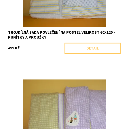
TROJDÍLNÁ SADA POVLEČENÍ NA POSTEL VELIKOST 60X120 -
PUNÍTKY A PROUŽKY
499 Kč
DETAIL
Trojdílná sada na postel velikosti 60x120cm se skládá z peřiny a
pošltáře s barevně sladěnými kostičkami a pruhovaného
prostěradla.
Dostupnost:
Skladem 3 ks
Značka:
Kateřina Štefková, ČR