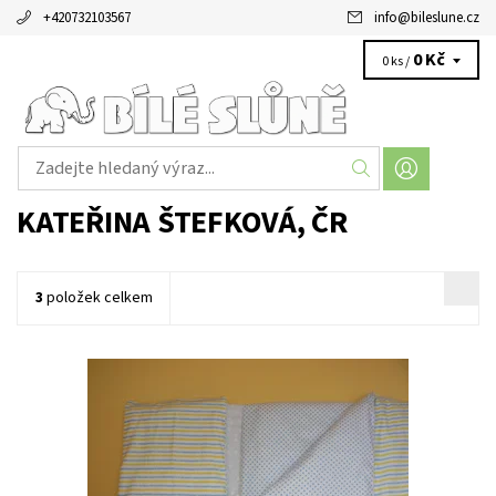
+420732103567
info
@
bileslune.cz
0 Kč
0 ks /
KATEŘINA ŠTEFKOVÁ, ČR
3
položek celkem
Trojdílná sada na postel velikosti 60x120cm s peřinou a
polštářem ušitými z látek v kombinaci puntíků a proužků a bílým
prostěradlem.
Dostupnost:
Skladem 1 ks
Značka:
Kateřina Štefková, ČR