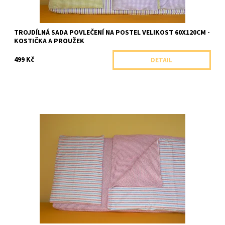
TROJDÍLNÁ SADA POVLEČENÍ NA POSTEL VELIKOST 60X120CM -
KOSTIČKA A PROUŽEK
499 Kč
DETAIL
Trojdílná sada na postel velikosti 60x120cm se skládá z peřiny,
polštáře a prostěradla s barevně sladěnými proužky
Dostupnost:
Skladem 3 ks
Značka:
Kateřina Štefková, ČR