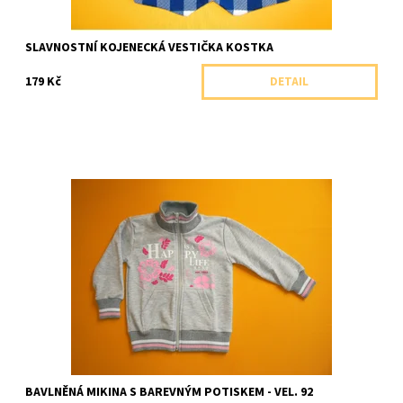
SLAVNOSTNÍ KOJENECKÁ VESTIČKA KOSTKA
179 Kč
DETAIL
Celopropínací bavlněná mikina s kapsami a se stojáčkem.
Dostupnost:
Skladem 1 ks
Značka:
Arex, ČR
BAVLNĚNÁ MIKINA S BAREVNÝM POTISKEM - VEL. 92