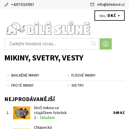
+420732103567
info
@
bileslune.cz
0 Kč
0 ks /
MIKINY, SVETRY, VESTY
BAVLNĚNÉ MIKINY
FLÍSOVÉ MIKINY
FROTÉ MIKINY
SVETRY
NEJPRODÁVANĚJŠÍ
Dívčí mikina se
1.
stojáčkem fototisk
549 Kč
2
–
Skladem
Chlapecká