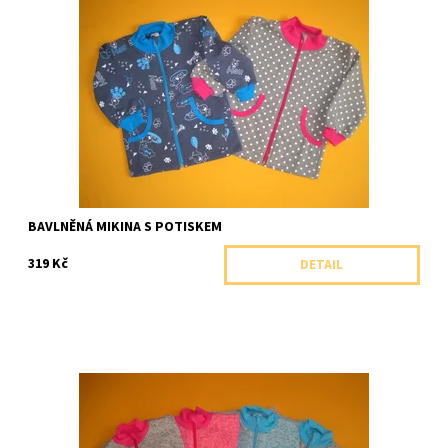
Tenčí bavlněná celopropínaci mikina se stojáčkem a kapsami.
Dostupnost:
Skladem 1 ks
Značka:
Arex, ČR
BAVLNĚNÁ MIKINA S POTISKEM
319 Kč
DETAIL
Teploučká kojenecká mikinka - svetr se stojáčkem a výšivkou.
Dostupnost:
Skladem 1 ks