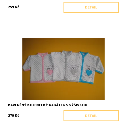
259 Kč
DETAIL
Velmi příjemný kojenecký kabátek se stojáčkem ze 100% bavlny.
Dostupnost:
Skladem 1 ks
Značka:
Arex, ČR
BAVLNĚNÝ KOJENECKÝ KABÁTEK S VÝŠIVKOU
279 Kč
DETAIL