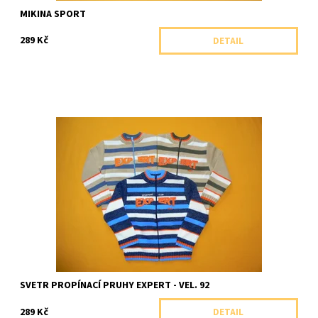
MIKINA SPORT
289 Kč
DETAIL
Teplý celopropínací svetr s pruhy.
Dostupnost:
Skladem 1 ks
Značka:
Arex, ČR
SVETR PROPÍNACÍ PRUHY EXPERT - VEL. 92
289 Kč
DETAIL