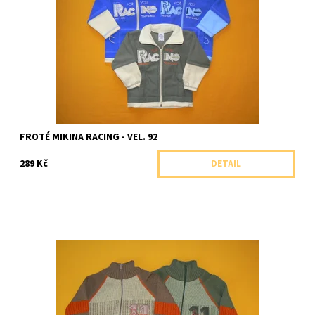
Dostupnost:
Skladem 1 ks
Značka:
Arex, ČR
FROTÉ MIKINA RACING - VEL. 92
289 Kč
DETAIL
Teplý celopropínací svetr v přírodních barvách
Dostupnost:
Skladem 1 ks
Značka:
Arex, ČR