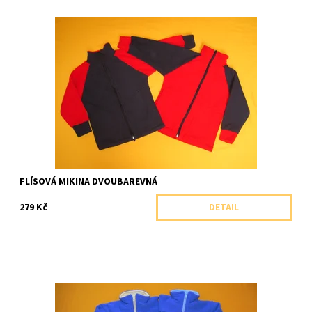
Celopropínací dvoubarevná mikina se stojáčkem z velmi
příjemného flísu.
Dostupnost:
Skladem 1 ks
Značka:
Pletex, ČR
FLÍSOVÁ MIKINA DVOUBAREVNÁ
279 Kč
DETAIL
Dvoubarevná celopropínací mikina se stojáčkem.