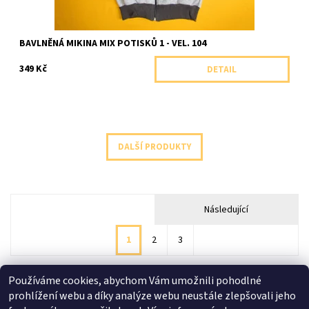
BAVLNĚNÁ MIKINA MIX POTISKŮ 1 - VEL. 104
349 Kč
DETAIL
DALŠÍ PRODUKTY
Následující
1
2
3
Používáme cookies, abychom Vám umožnili pohodlné
prohlížení webu a díky analýze webu neustále zlepšovali jeho