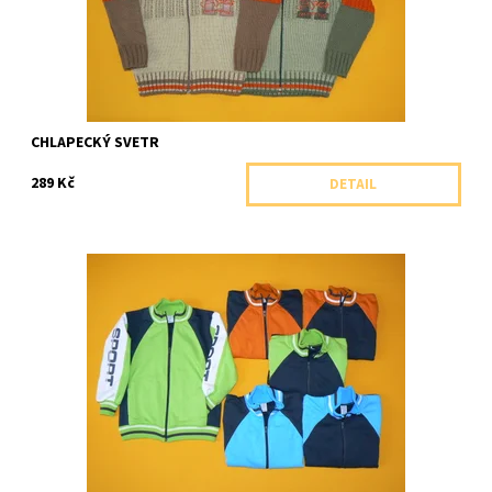
CHLAPECKÝ SVETR
289 Kč
DETAIL
Propínací bavlněná mikina bez kapuce
Dostupnost:
Skladem 1 ks
Značka:
Arex, ČR