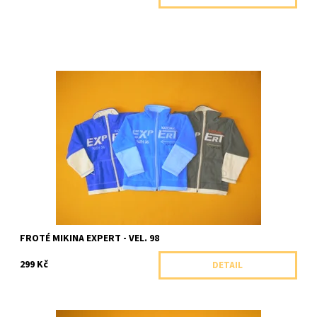
Dvoubarevná froté mikina se stojáčkem
Dostupnost:
Skladem 1 ks
Značka:
Arex, ČR
FROTÉ MIKINA EXPERT - VEL. 98
299 Kč
DETAIL