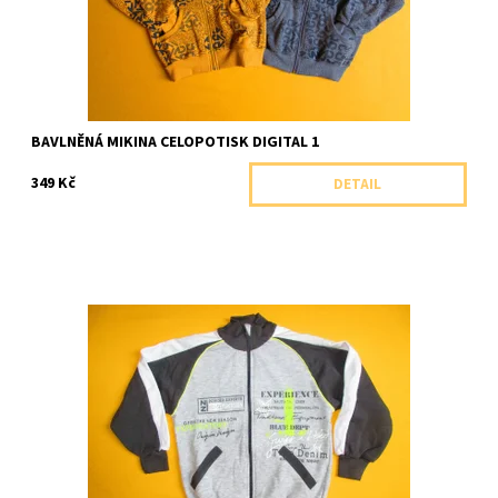
BAVLNĚNÁ MIKINA CELOPOTISK DIGITAL 1
349 Kč
DETAIL
Bavlněná mikina s potiskem a se stojáčkem.
Dostupnost:
Skladem 1 ks
Značka:
Arex, ČR