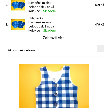
bavlněná mikina
2.
469 Kč
celopotisk 2 nová
kolekce
–
Skladem
Chlapecká
bavlněná mikina
3.
449 Kč
celopotisk 1 nová
kolekce
–
Skladem
Zobrazit více
47
položek celkem
Slavnostní celopropínací kojenecká vestička pro výjimečné
příležitosti.
Dostupnost:
Skladem 1 ks
Značka:
Arex, ČR