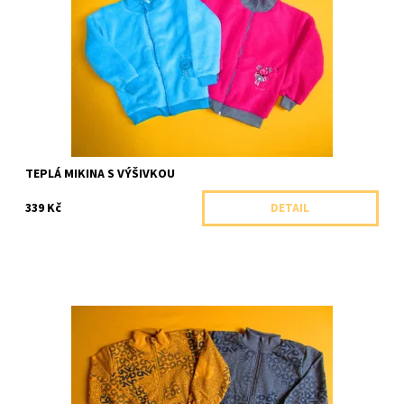
Dostupnost:
Skladem 1 ks
Značka:
Arex, ČR
TEPLÁ MIKINA S VÝŠIVKOU
339 Kč
DETAIL
Celopropínací bavlněná mikina se stojáčkem zdobená motivem s
digitálními znaky.
Dostupnost:
Skladem 1 ks
Značka:
Arex, ČR