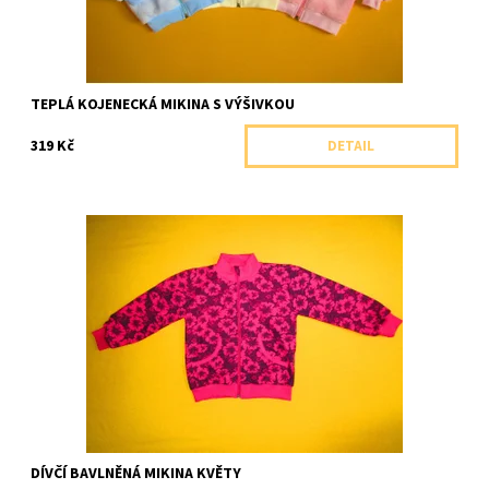
TEPLÁ KOJENECKÁ MIKINA S VÝŠIVKOU
319 Kč
DETAIL
Dívčí bavlněná mikina se stojáčkem a propínáním na zip.
Dostupnost:
Skladem 1 ks
Značka:
Arex, ČR
DÍVČÍ BAVLNĚNÁ MIKINA KVĚTY