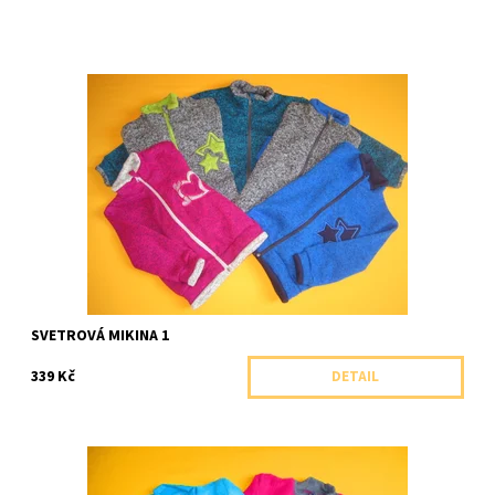
Celopropínací teplá svetrová mikina se stojáčkem a výšivkou.
Dostupnost:
Skladem 1 ks
Značka:
Arex, ČR
SVETROVÁ MIKINA 1
339 Kč
DETAIL
Teplá huňatá mikina bez kapuce s výšivkou.