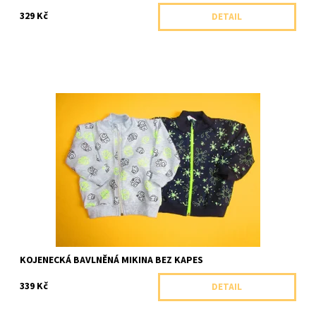
329 Kč
DETAIL
Příjemná celopropínací bavlněné mikinka se stojáčkem pro
nejmenší.
Dostupnost:
Skladem 2 ks
Značka:
Arex, ČR
KOJENECKÁ BAVLNĚNÁ MIKINA BEZ KAPES
339 Kč
DETAIL