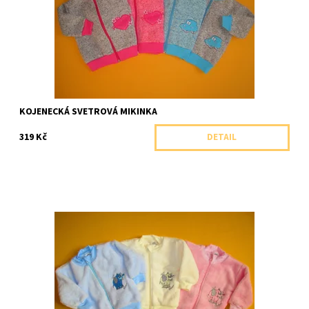
Značka:
Arex, ČR
KOJENECKÁ SVETROVÁ MIKINKA
319 Kč
DETAIL
Teploučká huňatá kojenecká mikina s výšivkou.
Dostupnost:
Skladem 1 ks
Značka:
Arex, ČR