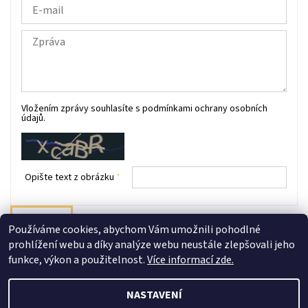
Vložením zprávy souhlasíte s
podmínkami ochrany osobních
údajů
.
Opište text z obrázku
Používáme cookies, abychom Vám umožnili pohodlné
prohlížení webu a díky analýze webu neustále zlepšovali jeho
Shoptet.cz
|
facebook Bílé Slůně
|
Instagram Bílé Slůně
funkce, výkon a použitelnost.
Více informací zde.
NASTAVENÍ