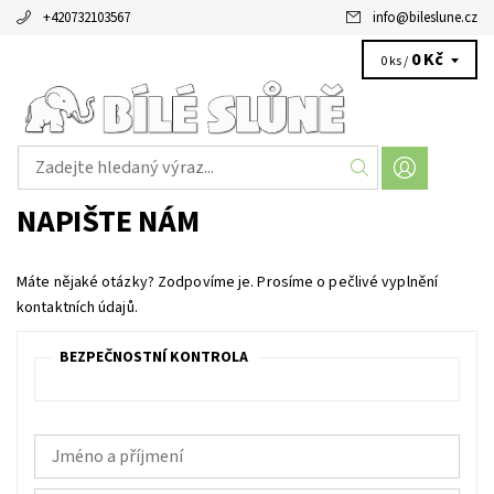
+420732103567
info
@
bileslune.cz
0 Kč
0 ks /
NAPIŠTE NÁM
Máte nějaké otázky? Zodpovíme je. Prosíme o pečlivé vyplnění
kontaktních údajů.
BEZPEČNOSTNÍ KONTROLA