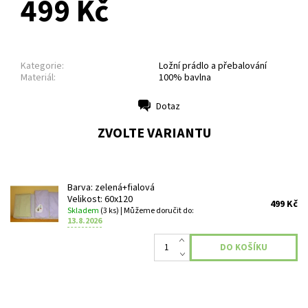
499 Kč
Kategorie:
Ložní prádlo a přebalování
Materiál:
100% bavlna
Dotaz
Tisk
ZVOLTE VARIANTU
Barva: zelená+fialová
Velikost: 60x120
499 Kč
Skladem
(3 ks)
| Můžeme doručit do:
13.8.2026