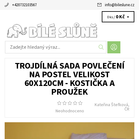
+420732103567
info
@
bileslune.cz
0 Kč
0 ks /
TROJDÍLNÁ SADA POVLEČENÍ
NA POSTEL VELIKOST
60X120CM - KOSTIČKA A
PROUŽEK
Kateřina Štefková,
ČR
Neohodnoceno