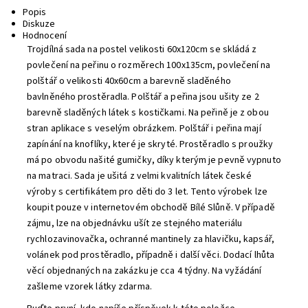
Popis
Diskuze
Hodnocení
Trojdílná sada na postel velikosti 60x120cm se skládá z
povlečení na peřinu o rozměrech 100x135cm, povlečení na
polštář o velikosti 40x60cm a barevně sladěného
bavlněného prostěradla. Polštář a peřina jsou ušity ze 2
barevně sladěných látek s kostičkami. Na peřině je z obou
stran aplikace s veselým obrázkem. Polštář i peřina mají
zapínání na knoflíky, které je skryté. Prostěradlo s proužky
má po obvodu našité gumičky, díky kterým je pevně vypnuto
na matraci. Sada je ušitá z velmi kvalitních látek české
výroby s certifikátem pro děti do 3 let. Tento výrobek lze
koupit pouze v internetovém obchodě Bílé Slůně. V případě
zájmu, lze na objednávku ušít ze stejného materiálu
rychlozavinovačka, ochranné mantinely za hlavičku, kapsář,
volánek pod prostěradlo, případně i další věci. Dodací lhůta
věcí objednaných na zakázku je cca 4 týdny. Na vyžádání
zašleme vzorek látky zdarma.