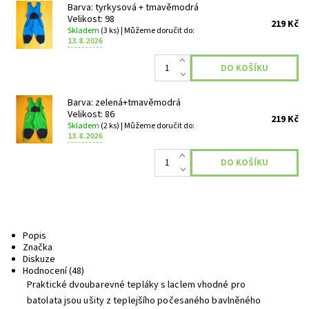
Barva: tyrkysová + tmavěmodrá
Velikost: 98
219 Kč
Skladem
(3 ks)
| Můžeme doručit do:
13.8.2026
Barva: zelená+tmavěmodrá
Velikost: 86
219 Kč
Skladem
(2 ks)
| Můžeme doručit do:
13.8.2026
Popis
Značka
Diskuze
Hodnocení (48)
Praktické dvoubarevné tepláky s laclem vhodné pro
batolata jsou ušity z teplejšího počesaného bavlněného