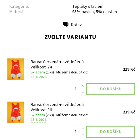
Kategorie:
Tepláky s laclem
Materiál:
95% bavlna, 5% elastan
Dotaz
Tisk
ZVOLTE VARIANTU
Barva: červená + světlešedá
Velikost: 74
219 Kč
Skladem
(1 ks)
| Můžeme doručit do:
13.8.2026
Barva: červená + světlešedá
Velikost: 86
219 Kč
Skladem
(2 ks)
| Můžeme doručit do:
13.8.2026