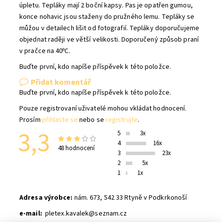
úpletu. Tepláky mají 2 boční kapsy. Pas je opatřen gumou,
konce nohavic jsou staženy do pružného lemu. Tepláky se
můžou v detailech lišit od fotografií. Tepláky doporučujeme
objednat raději ve větší velikosti. Doporučený způsob praní
v pračce na 40ºC.
Buďte první, kdo napíše příspěvek k této položce.
Přidat komentář
Buďte první, kdo napíše příspěvek k této položce.
Pouze registrovaní uživatelé mohou vkládat hodnocení.
Prosím
přihlaste se
nebo se
registrujte
.
3,3
5
3x
4
16x
48 hodnocení
3
23x
2
5x
1
1x
Adresa výrobce:
nám. 673, 542 33 Rtyně v Podkrkonoší
e-mail:
pletex.kavalek@seznam.cz