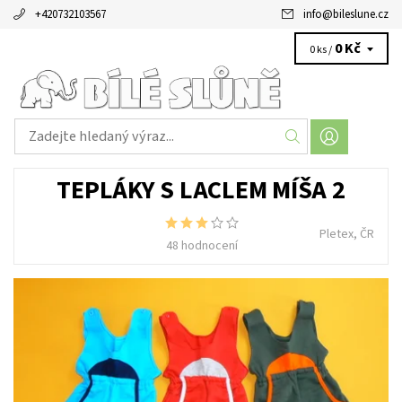
+420732103567
info
@
bileslune.cz
0 Kč
0 ks /
TEPLÁKY S LACLEM MÍŠA 2
Pletex, ČR
48 hodnocení