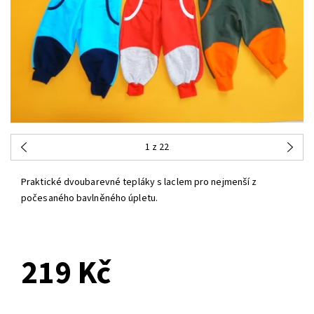
1
z 22
Praktické dvoubarevné tepláky s laclem pro nejmenší z
počesaného bavlněného úpletu.
219 Kč