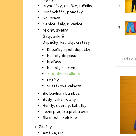
leginy
2.
Bryndáčky, osušky, ručníky
Punčocháče, ponožky
Soupravy
Čepice, šály, rukavice
3.
Mikiny, svetry
Šaty, sukně
Dupačky, kalhoty, kraťasy
Dupačky a polodupačky
Kalhoty do pasu
Řadit dl
Kraťasy
Kalhoty s laclem
Zateplené kalhoty
Legíny
Flísové 
Šusťákové kalhoty
Bio bavlna a bambus
Dostupn
Značka:
Body, trika, roláky
Bundy, overaly, kabátky
Ložní prádlo a přebalování
Slavnostní kolekce
Značky
Amálka, ČR