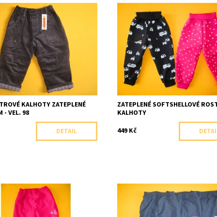
é manšestrové kalhoty s
Zateplené softshellové rostoucí k
 podšívkou.
pro nejmenší s reflexními prvky
ost:
Skladem 1 ks
Dostupnost:
Skladem 1 ks
Shara, ČR
Značka:
Arex, ČR
TROVÉ KALHOTY ZATEPLENÉ
ZATEPLENÉ SOFTSHELLOVÉ ROS
 - VEL. 98
KALHOTY
449 Kč
DETAIL
DETAI
é kalhoty do pasu s potiskem
Praktické zateplené šusťákové ka
é flísem.
fleesem, zdobené nášivkou.