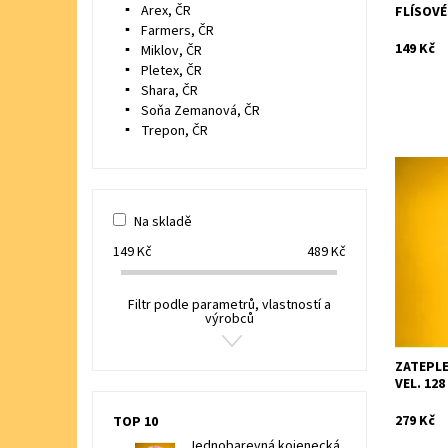
Arex, ČR
FLÍSOVÉ
Farmers, ČR
149 Kč
Miklov, ČR
Pletex, ČR
Shara, ČR
Soňa Zemanová, ČR
Trepon, ČR
Jednobar
vysokým 
Na skladě
Dostupn
Značka:
149
Kč
489
Kč
Filtr podle parametrů, vlastností a
výrobců
ZATEPLE
VEL. 128
279 Kč
TOP 10
Jednobarevná kojenecká