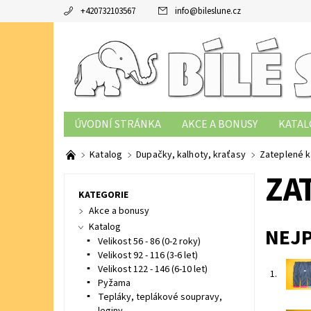
+420732103567
info
@
bileslune.cz
ÚVODNÍ STRÁNKA
AKCE A BONUSY
KATAL
TABULKY VELIKOSTÍ
PODMÍNKY OCHRANY OS
Katalog
Dupačky, kalhoty, kraťasy
Zateplené k
ZA
KATEGORIE
Akce a bonusy
Katalog
NEJ
Velikost 56 - 86 (0-2 roky)
Velikost 92 - 116 (3-6 let)
Velikost 122 - 146 (6-10 let)
1.
Pyžama
Tepláky, teplákové soupravy,