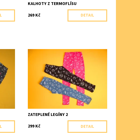
KALHOTY Z TERMOFLÍSU
269 Kč
L
DETAIL
lem
Zateplené legíny s vysokým podílem
bavlny zdobené potiskem.
Dostupnost:
Skladem 1 ks
Značka:
Arex, ČR
ZATEPLENÉ LEGÍNY 2
299 Kč
L
DETAIL