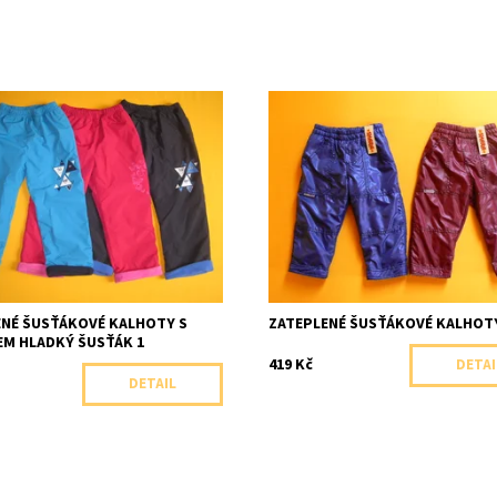
é zateplené šusťákové kalhoty
Šusťákové kalhoty podšité flísem
, zdobené potiskem.
Dostupnost:
Skladem 1 ks
ost:
Skladem 1 ks
Značka:
Shara, ČR
Arex, ČR
ENÉ ŠUSŤÁKOVÉ KALHOTY S
ZATEPLENÉ ŠUSŤÁKOVÉ KALHOT
EM HLADKÝ ŠUSŤÁK 1
419 Kč
DETAI
DETAIL