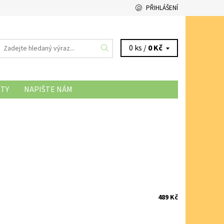
PŘIHLÁŠENÍ
0 ks /
0 Kč
TY
NAPIŠTE NÁM
NÍ SOUBORŮ COOKIES
489 Kč