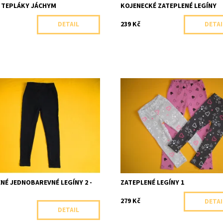
 TEPLÁKY JÁCHYM
KOJENECKÉ ZATEPLENÉ LEGÍNY
239 Kč
DETAIL
DETAI
evné zateplené legíny s
Zateplené legíny s vysokým podí
podílem bavlny.
bavlny zdobené potiskem.
ost:
Skladem 1 ks
Dostupnost:
Skladem 1 ks
Arex, ČR
Značka:
Arex, ČR
NÉ JEDNOBAREVNÉ LEGÍNY 2 -
ZATEPLENÉ LEGÍNY 1
279 Kč
DETAI
DETAIL