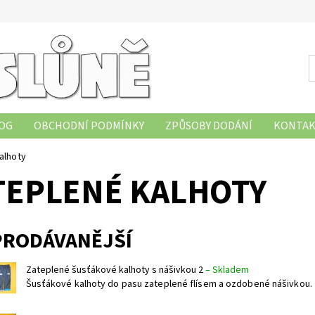
OG
OBCHODNÍ PODMÍNKY
ZPŮSOBY DODÁNÍ
KONTAK
OBNÍCH ÚDAJŮ
HODNOCENÍ OBCHODU
ZÁSADY POUŽÍVÁ
alhoty
TEPLENÉ KALHOTY
PRODÁVANĚJŠÍ
Zateplené šusťákové kalhoty s nášivkou 2
–
Skladem
Šusťákové kalhoty do pasu zateplené flísem a ozdobené nášivkou.