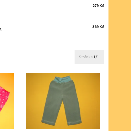
279 Kč
389 Kč
m.
Stránka
1/1
sokým
Kalhoty z příjemného a hřejivého
.
termoflísu
Dostupnost:
Skladem 1 ks
Značka:
Farmers, ČR