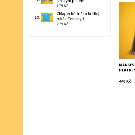
širokým pasem
179 Kč
Zateplen
Chlapecké tričko krátký
plátěnou
rukáv Tenisky 1
279 Kč
Dostupn
Značka:
MANŠES
PLÁTNEM
449 Kč
Šusťákov
zateplen