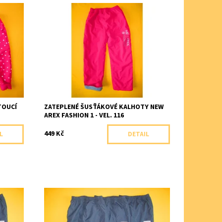
alhoty
Šusťákové kalhoty do pasu zateplené
flísem.
Dostupnost:
Skladem 1 ks
Značka:
Arex, ČR
TOUCÍ
ZATEPLENÉ ŠUSŤÁKOVÉ KALHOTY NEW
AREX FASHION 1 - VEL. 116
449 Kč
L
DETAIL
lhoty
Šusťákové kalhoty do pasu zateplené
flísem a ozdobené nášivkou.