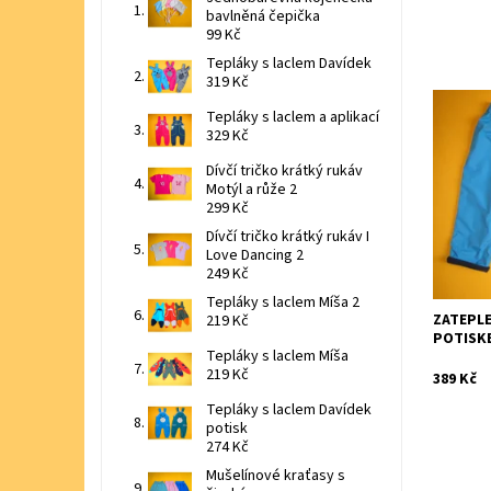
bavlněná čepička
99 Kč
Tepláky s laclem Davídek
319 Kč
Tepláky s laclem a aplikací
Praktick
329 Kč
fleesem
Dívčí tričko krátký rukáv
Dostupn
Motýl a růže 2
Značka:
299 Kč
Dívčí tričko krátký rukáv I
Love Dancing 2
249 Kč
Tepláky s laclem Míša 2
ZATEPL
219 Kč
POTISK
Tepláky s laclem Míša
219 Kč
389 Kč
Tepláky s laclem Davídek
potisk
274 Kč
Mušelínové kraťasy s