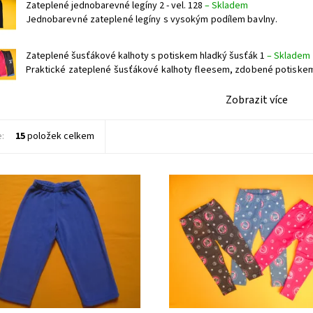
Zateplené jednobarevné legíny 2 - vel. 128
–
Skladem
Jednobarevné zateplené legíny s vysokým podílem bavlny.
Zateplené šusťákové kalhoty s potiskem hladký šusťák 1
–
Skladem
Praktické zateplené šusťákové kalhoty fleesem, zdobené potiske
Zobrazit více
e:
15
položek celkem
tepláky do pasu bez kapes.
Zateplené kojenecké legíny s vy
podílem bavlny zdobené potiskem
ost:
Skladem 1 ks
Evama,ČR
Dostupnost:
Skladem 1 ks
Značka:
Arex, ČR