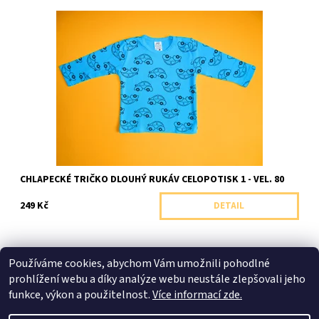
Chlapecké tričko s dlouhým rukávem ze 100% bavlny zdobené
kvalitním celopotiskem.
Dostupnost:
Skladem 1 ks
Značka:
Arex, ČR
CHLAPECKÉ TRIČKO DLOUHÝ RUKÁV CELOPOTISK 1 - VEL. 80
249 Kč
DETAIL
Používáme cookies, abychom Vám umožnili pohodlné
prohlížení webu a díky analýze webu neustále zlepšovali jeho
Shoptet.cz
|
facebook Bílé Slůně
|
Instagram Bílé Slůně
funkce, výkon a použitelnost.
Více informací zde.