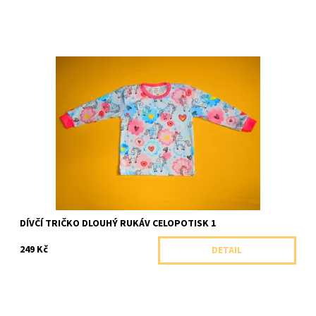
Dívčí tričko s dlouhým rukávem ze 100% bavlny zdobené
kvalitním celopotiskem.
Dostupnost:
Skladem 1 ks
Značka:
Arex, ČR
DÍVČÍ TRIČKO DLOUHÝ RUKÁV CELOPOTISK 1
249 Kč
DETAIL