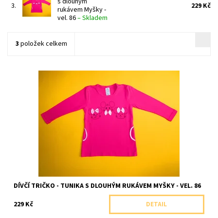
s dlouhým
3.
229 Kč
rukávem Myšky -
vel. 86
–
Skladem
3
položek celkem
Pohodlná dívčí tunika s dlouhým rukávem s kapsami.
Dostupnost:
Skladem 1 ks
Značka:
Arex, ČR
DÍVČÍ TRIČKO - TUNIKA S DLOUHÝM RUKÁVEM MYŠKY - VEL. 86
229 Kč
DETAIL