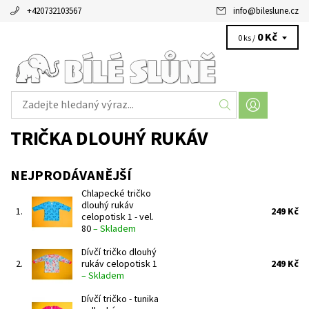
+420732103567
info
@
bileslune.cz
0 Kč
0 ks /
TRIČKA DLOUHÝ RUKÁV
NEJPRODÁVANĚJŠÍ
Chlapecké tričko
dlouhý rukáv
1.
249 Kč
celopotisk 1 - vel.
80
–
Skladem
Dívčí tričko dlouhý
2.
rukáv celopotisk 1
249 Kč
–
Skladem
Dívčí tričko - tunika