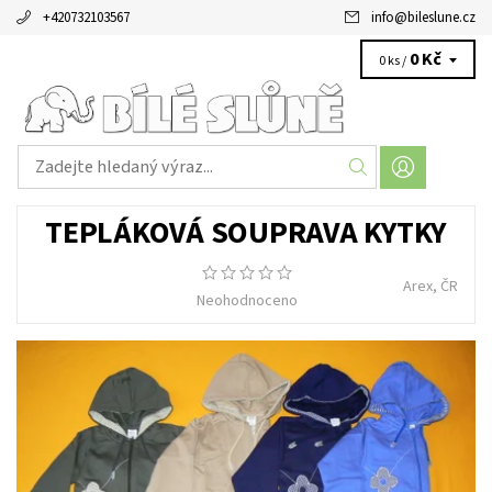
+420732103567
info
@
bileslune.cz
0 Kč
0 ks /
TEPLÁKOVÁ SOUPRAVA KYTKY
Arex, ČR
Neohodnoceno