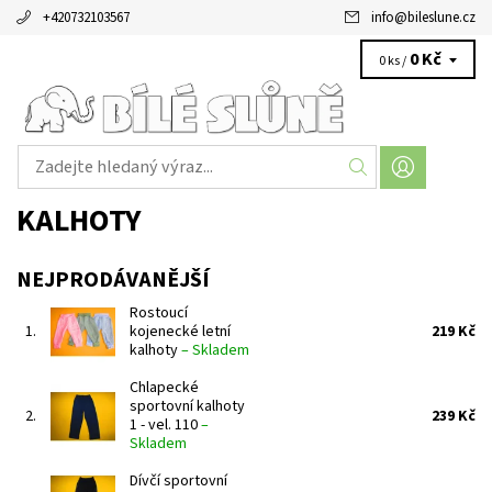
+420732103567
info
@
bileslune.cz
0 Kč
0 ks /
KALHOTY
NEJPRODÁVANĚJŠÍ
Rostoucí
1.
kojenecké letní
219 Kč
kalhoty
–
Skladem
Chlapecké
sportovní kalhoty
2.
239 Kč
1 - vel. 110
–
Skladem
Dívčí sportovní