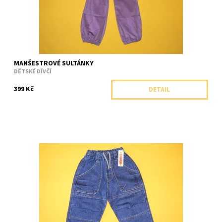
MANŠESTROVÉ SULTÁNKY
DĚTSKÉ DÍVČÍ
399 Kč
DETAIL
Jeansové kolenáče s barevným prošíváním
Dostupnost:
Skladem 1 ks
Značka:
Shara, ČR