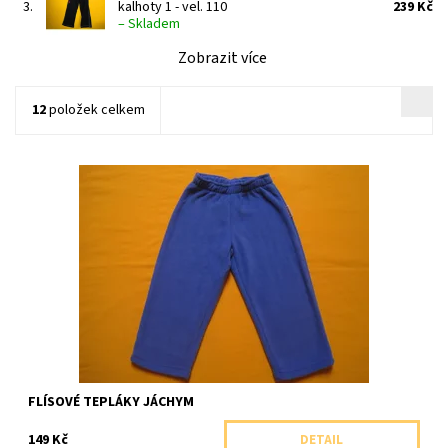
3.
kalhoty 1 - vel. 110
239 Kč
–
Skladem
Zobrazit více
12
položek celkem
Flísové tepláky do pasu bez kapes.
Dostupnost:
Skladem 1 ks
Značka:
Evama,ČR
FLÍSOVÉ TEPLÁKY JÁCHYM
149 Kč
DETAIL