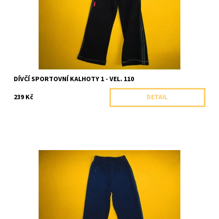
Značka:
Soňa Zemanová, ČR
DÍVČÍ SPORTOVNÍ KALHOTY 1 - VEL. 110
239 Kč
DETAIL
Chlapecké sportovní kalhoty rovného střihu s kapsou na zip.
Dostupnost:
Skladem 1 ks
Značka:
Soňa Zemanová, ČR