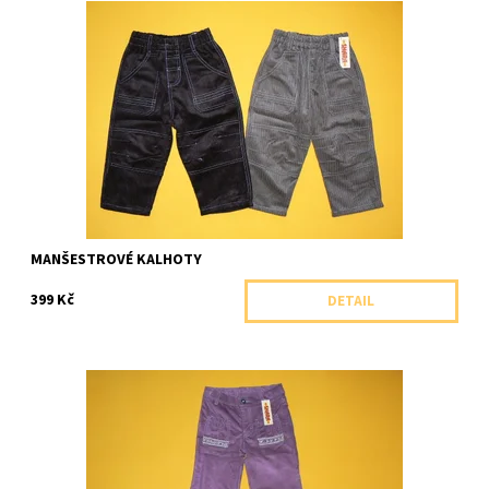
Kalhoty do pasu z jemného manšestru zdobené decentním
prošíváním
Dostupnost:
Skladem 2 ks
Značka:
Shara, ČR
MANŠESTROVÉ KALHOTY
399 Kč
DETAIL
Dívčí kalhoty do pasu z jemného manšestru
Dostupnost:
Skladem 1 ks
Značka:
Shara, ČR