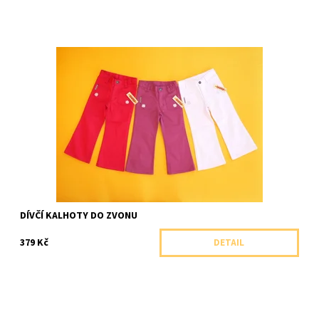
Dlouhé dívčí kalhoty do zvonu z pevného elastického plátna.
Dostupnost:
Skladem 1 ks
Značka:
Shara, ČR
DÍVČÍ KALHOTY DO ZVONU
379 Kč
DETAIL