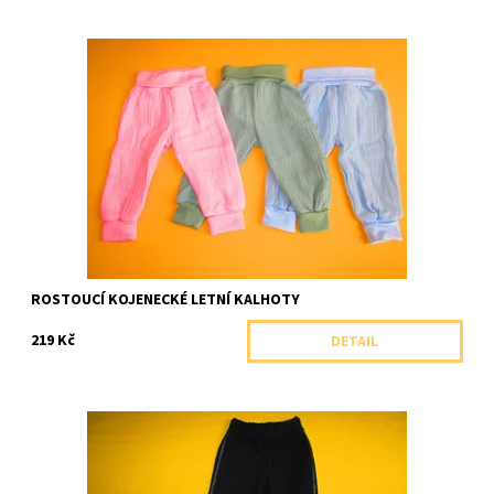
Jednobarevné kojenecké rostoucí kalhoty jsou ušité z
lehoučkého prodyšného mušelínu. Ideální na teplé letní dny.
Dostupnost:
Skladem 1 ks
Značka:
Arex, ČR
ROSTOUCÍ KOJENECKÉ LETNÍ KALHOTY
219 Kč
DETAIL
Dívčí sportovní kalhoty rovného střihu se stříbrným prošitím.
Dostupnost:
Skladem 1 ks