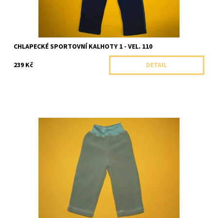
CHLAPECKÉ SPORTOVNÍ KALHOTY 1 - VEL. 110
239 Kč
DETAIL
Kalhoty z příjemného a hřejivého termoflísu
Dostupnost:
Skladem 1 ks
Značka:
Farmers, ČR