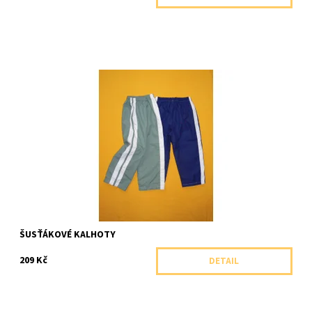
Šusťákové kalhoty do pasu s dvojitým lampasem.
Dostupnost:
Skladem 1 ks
Značka:
Arex, ČR
ŠUSŤÁKOVÉ KALHOTY
209 Kč
DETAIL