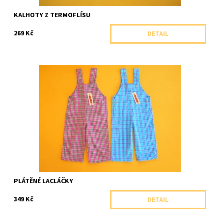
KALHOTY Z TERMOFLÍSU
269 Kč
DETAIL
Letní plátěné lacláčky pro nejmenší
Dostupnost:
Skladem 1 ks
Značka:
Shara, ČR
PLÁTĚNÉ LACLÁČKY
349 Kč
DETAIL