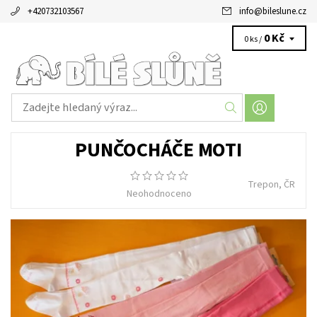
+420732103567
info
@
bileslune.cz
0 Kč
0 ks /
PUNČOCHÁČE MOTI
Trepon, ČR
Neohodnoceno