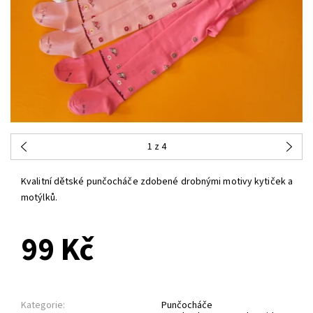
1
z 4
Kvalitní dětské punčocháče zdobené drobnými motivy kytiček a
motýlků.
99 Kč
Kategorie:
Punčocháče