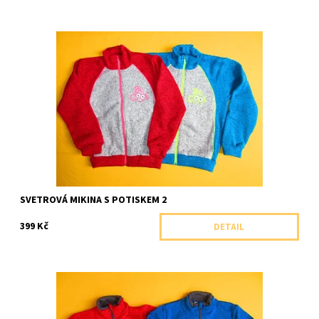
Celopropínací teplá svetrová mikina se stojáčkem, zdobená
potiskem a výrazným zipem.
Dostupnost:
Skladem 1 ks
Značka:
Arex, ČR
SVETROVÁ MIKINA S POTISKEM 2
399 Kč
DETAIL
Celopropínací teplá svetrová mikina se stojáčkem a decentní
nášivkou.