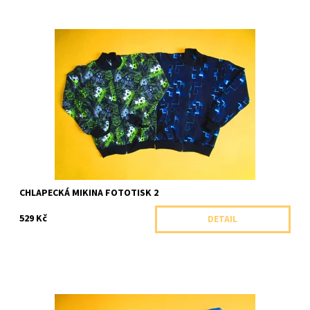
Celopropínací bavlněná mikina se stojáčkem zdobená kvalitním
fototiskem s různými motivy.
Dostupnost:
Skladem 1 ks
Značka:
Arex, ČR
CHLAPECKÁ MIKINA FOTOTISK 2
529 Kč
DETAIL