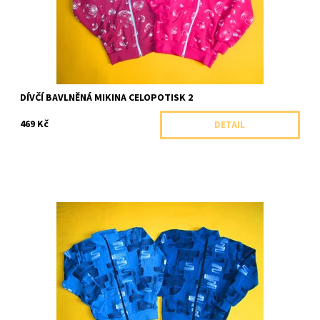
DÍVČÍ BAVLNĚNÁ MIKINA CELOPOTISK 2
469 Kč
DETAIL
Celopropínací bavlněná mikina se stojáčkem zdobená
celopotiskem.
Dostupnost:
Skladem 1 ks
Značka:
Arex, ČR