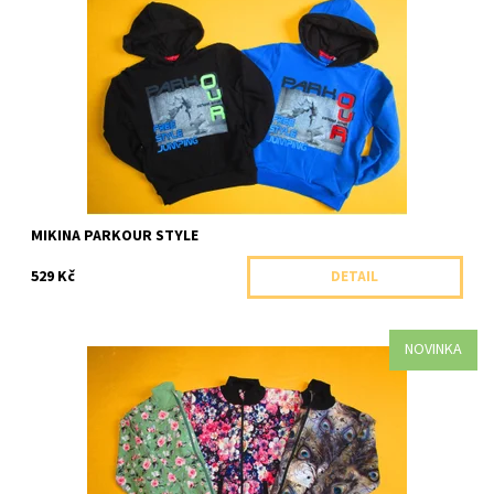
Sportovní mikina přes hlavu s kapucí s potiskem v parkour
designu.
Dostupnost:
Skladem 1 ks
Značka:
Soňa Zemanová, ČR
MIKINA PARKOUR STYLE
529 Kč
DETAIL
NOVINKA
Celopropínací bavlněná mikina se stojáčkem zdobená kvalitním
fototiskem s různými motivy.
Dostupnost:
Skladem 1 ks
Značka:
Arex, ČR