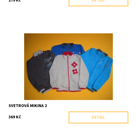
279 Kč
DETAIL
Celopropínací teplá svetrová mikina se stojáčkem a výšivkou.
Dostupnost:
Skladem 1 ks
Značka:
Arex, ČR
SVETROVÁ MIKINA 2
369 Kč
DETAIL