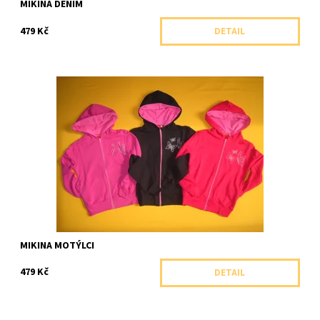
MIKINA DENIM
479 Kč
DETAIL
Celopropínací dívčí mikina s kapucí a výšivkou motýlků.
Dostupnost:
Skladem 1 ks
Značka:
Soňa Zemanová, ČR
MIKINA MOTÝLCI
479 Kč
DETAIL