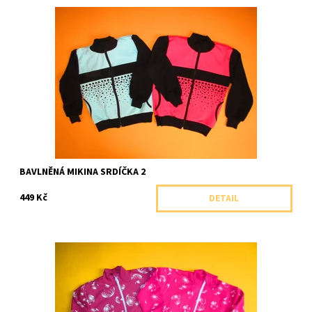
Bavlněná mikina se stojáčkem zdobená potiskem s motivem
srdíček.
Dostupnost:
Skladem 1 ks
Značka:
Arex, ČR
BAVLNĚNÁ MIKINA SRDÍČKA 2
449 Kč
DETAIL
Dívčí celopropínací bavlněná mikina se stojáčkem a potiskem.
Dostupnost:
Skladem 1 ks
Značka:
Arex, ČR