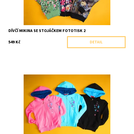
DÍVČÍ MIKINA SE STOJÁČKEM FOTOTISK 2
549 Kč
DETAIL
Krásná dívčí mikina s výraznou kapucí a potiskem s motivem
květin a motýlů.
Dostupnost:
Skladem 1 ks
Značka:
Soňa Zemanová, ČR