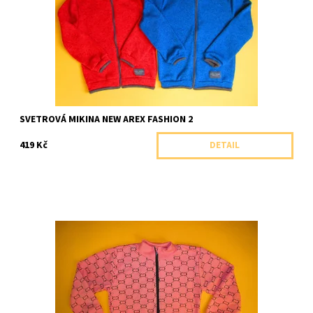
Dostupnost:
Skladem 1 ks
Značka:
Arex, ČR
SVETROVÁ MIKINA NEW AREX FASHION 2
419 Kč
DETAIL
Celopropínací bavlněná mikina se stojáčkem zdobená
celopotiskem.
Dostupnost:
Skladem 1 ks
Značka:
Arex, ČR