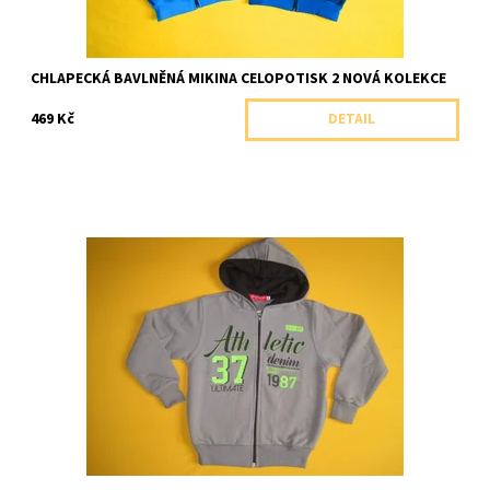
CHLAPECKÁ BAVLNĚNÁ MIKINA CELOPOTISK 2 NOVÁ KOLEKCE
469 Kč
DETAIL
Celopropínací chlapecká mikina s kapucí a módním potiskem.
Dostupnost:
Skladem 1 ks
Značka:
Soňa Zemanová, ČR