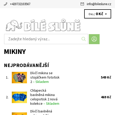
+420732103567
info
@
bileslune.cz
0 Kč
0 ks /
MIKINY
NEJPRODÁVANĚJŠÍ
Dívčí mikina se
1.
stojáčkem fototisk
549 Kč
2
–
Skladem
Chlapecká
bavlněná mikina
2.
469 Kč
celopotisk 2 nová
kolekce
–
Skladem
Dívčí bavlněná