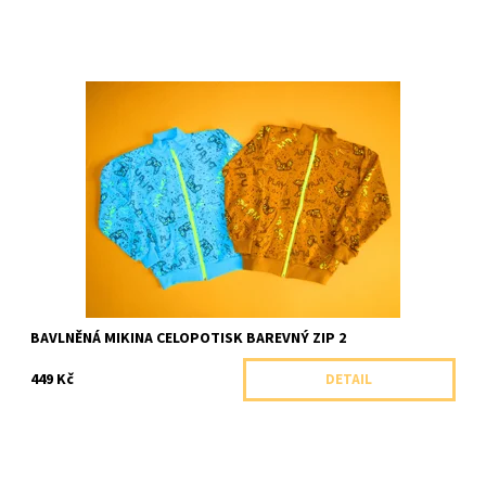
Celopropínací mikina na zip se stojáčkem ze 100% bavlny.
Dostupnost:
Skladem 1 ks
Značka:
Arex, ČR
BAVLNĚNÁ MIKINA CELOPOTISK BAREVNÝ ZIP 2
449 Kč
DETAIL