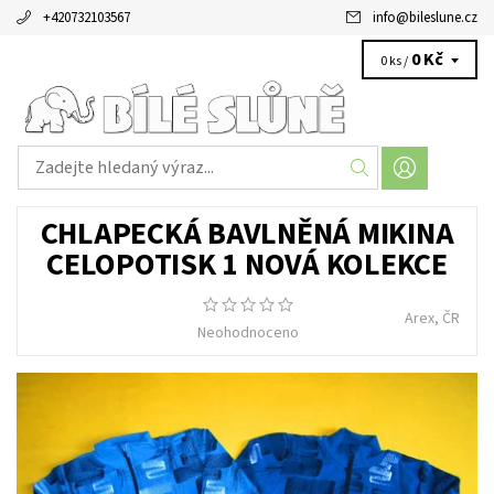
+420732103567
info
@
bileslune.cz
0 Kč
0 ks /
CHLAPECKÁ BAVLNĚNÁ MIKINA
CELOPOTISK 1 NOVÁ KOLEKCE
Arex, ČR
Neohodnoceno