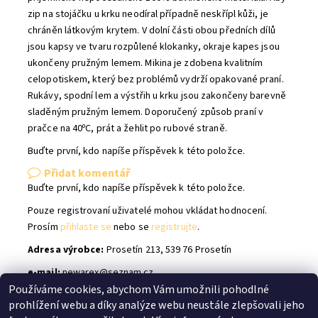
zip na stojáčku u krku neodíral případně neskřípl kůži, je
chráněn látkovým krytem. V dolní části obou předních dílů
jsou kapsy ve tvaru rozpůlené klokanky, okraje kapes jsou
ukončeny pružným lemem. Mikina je zdobena kvalitním
celopotiskem, který bez problémů vydrží opakované praní.
Rukávy, spodní lem a výstřih u krku jsou zakončeny barevně
sladěným pružným lemem. Doporučený způsob praní v
pračce na 40ºC, prát a žehlit po rubové straně.
Buďte první, kdo napíše příspěvek k této položce.
Přidat komentář
Buďte první, kdo napíše příspěvek k této položce.
Pouze registrovaní uživatelé mohou vkládat hodnocení.
Prosím
přihlaste se
nebo se
registrujte
.
Adresa výrobce:
Prosetín 213, 539 76 Prosetín
e-mail:
newarex@seznam.cz
Používáme cookies, abychom Vám umožnili pohodlné
prohlížení webu a díky analýze webu neustále zlepšovali jeho