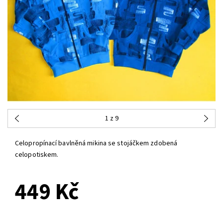
1
z 9
Celopropínací bavlněná mikina se stojáčkem zdobená
celopotiskem.
449 Kč