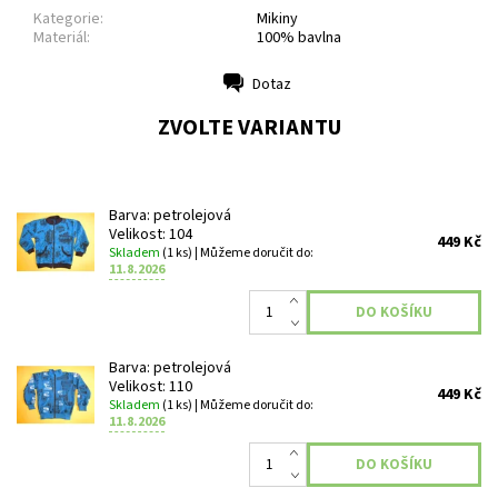
Kategorie:
Mikiny
Materiál:
100% bavlna
Dotaz
Tisk
ZVOLTE VARIANTU
Barva: petrolejová
Velikost: 104
449 Kč
Skladem
(1 ks)
| Můžeme doručit do:
11.8.2026
Barva: petrolejová
Velikost: 110
449 Kč
Skladem
(1 ks)
| Můžeme doručit do:
11.8.2026