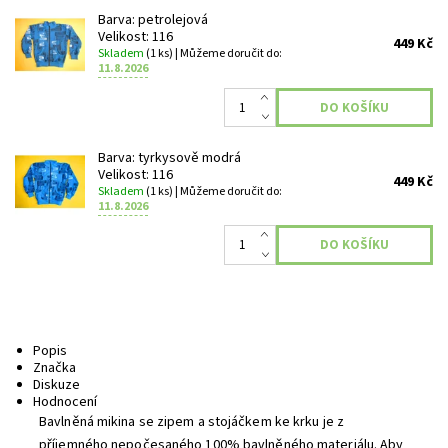
Barva: petrolejová
Velikost: 116
449 Kč
Skladem
(1 ks)
| Můžeme doručit do:
11.8.2026
Barva: tyrkysově modrá
Velikost: 116
449 Kč
Skladem
(1 ks)
| Můžeme doručit do:
11.8.2026
Popis
Značka
Diskuze
Hodnocení
Bavlněná mikina se zipem a stojáčkem ke krku je z
příjemného nepočesaného 100% bavlněného materiálu. Aby