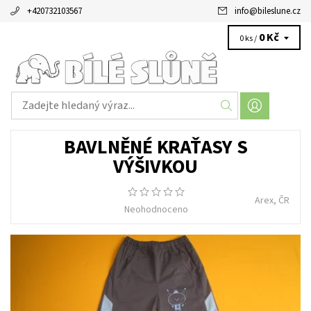
+420732103567
info
@
bileslune.cz
0 Kč
0 ks /
BAVLNĚNÉ KRAŤASY S
VÝŠIVKOU
Arex, ČR
Neohodnoceno