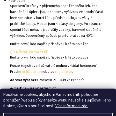
Hodnocení
Sportovní kraťasy z příjemného nepočesaného lehkého
bavlněného úpletu jsou ozdobeny výšivkou ve spodní části
levé nohavice. V horní části předního dílu jsou všity 2
praktické kapsy. V pase jsou kraťasy do gumy. Po stranách
spodní části nohavic jsou všity vsadky, barevně sladěné s
výšivkou. Doporučený způsob praní v pračce na 40ᵒC.
Buďte první, kdo napíše příspěvek k této položce.
Přidat komentář
Buďte první, kdo napíše příspěvek k této položce.
Pouze registrovaní uživatelé mohou vkládat hodnocení.
Prosím
přihlaste se
nebo se
registrujte
.
Adresa výrobce:
Prosetín 213, 539 76 Prosetín
e-mail:
newarex@seznam.cz
Používáme cookies, abychom Vám umožnili pohodlné
prohlížení webu a díky analýze webu neustále zlepšovali jeho
Shoptet.cz
|
facebook Bílé Slůně
|
Instagram Bílé Slůně
funkce, výkon a použitelnost.
Více informací zde.