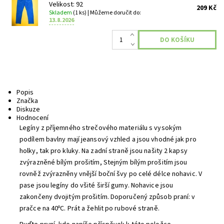
Velikost: 92
209 Kč
Skladem
(1 ks)
| Můžeme doručit do:
13.8.2026
Popis
Značka
Diskuze
Hodnocení
Legíny z příjemného strečového materiálu s vysokým
podílem bavlny mají jeansový vzhled a jsou vhodné jak pro
holky, tak pro kluky. Na zadní straně jsou našity 2 kapsy
zvýrazněné bílým prošitím, Stejným bílým prošitím jsou
rovněž zvýrazněny vnější boční švy po celé délce nohavic. V
pase jsou legíny do všité širší gumy. Nohavice jsou
zakončeny dvojitým prošitím. Doporučený způsob praní: v
pračce na 40ᵒC. Prát a žehlit po rubové straně.