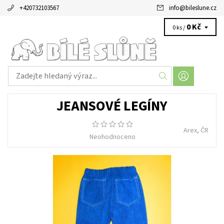
+420732103567
info
@
bileslune.cz
0 Kč
0 ks /
JEANSOVÉ LEGÍNY
Arex, ČR
Neohodnoceno