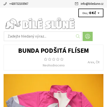
+420732103567
info
@
bileslune.cz
0 Kč
0 ks /
BUNDA PODŠITÁ FLÍSEM
Arex, ČR
Neohodnoceno