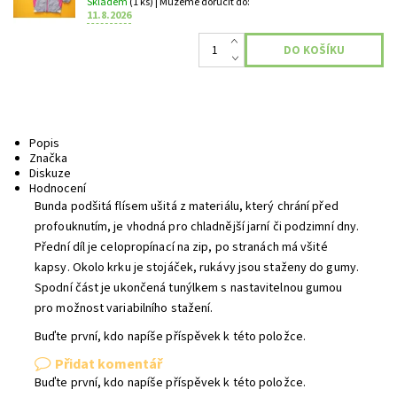
Skladem
(1 ks)
| Můžeme doručit do:
11.8.2026
Popis
Značka
Diskuze
Hodnocení
Bunda podšitá flísem ušitá z materiálu, který chrání před
profouknutím, je vhodná pro chladnější jarní či podzimní dny.
Přední díl je celopropínací na zip, po stranách má všité
kapsy. Okolo krku je stojáček, rukávy jsou staženy do gumy.
Spodní část je ukončená tunýlkem s nastavitelnou gumou
pro možnost variabilního stažení.
Buďte první, kdo napíše příspěvek k této položce.
Přidat komentář
Buďte první, kdo napíše příspěvek k této položce.