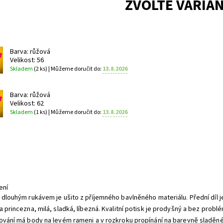
ZVOLTE VARIA
Barva: růžová
Velikost: 56
Skladem
(2 ks)
| Můžeme doručit do:
13.8.2026
Barva: růžová
Velikost: 62
Skladem
(1 ks)
| Můžeme doručit do:
13.8.2026
ení
 dlouhým rukávem je ušito z příjemného bavlněného materiálu. Přední dí
a princezna, milá, sladká, líbezná. Kvalitní potisk je prodyšný a bez prob
ování má body na levém rameni a v rozkroku propínání na barevně sladěn