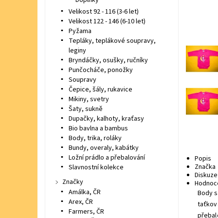
Doplňky
Velikost 92 - 116 (3-6 let)
Velikost 122 - 146 (6-10 let)
Pyžama
Tepláky, teplákové soupravy,
leginy
Bryndáčky, osušky, ručníky
Punčocháče, ponožky
Soupravy
Čepice, šály, rukavice
Mikiny, svetry
Šaty, sukně
Dupačky, kalhoty, kraťasy
Bio bavlna a bambus
Body, trika, roláky
Bundy, overaly, kabátky
Ložní prádlo a přebalování
Popis
Značka
Slavnostní kolekce
Diskuze
Značky
Hodnoc
Amálka, ČR
Body s
Arex, ČR
taťkov
Farmers, ČR
přebal