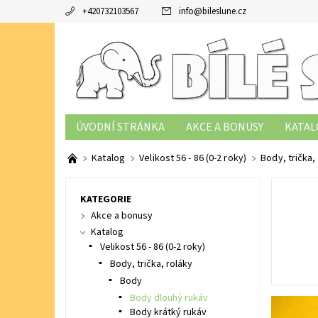
+420732103567
info
@
bileslune.cz
ÚVODNÍ STRÁNKA
AKCE A BONUSY
KATAL
TABULKY VELIKOSTÍ
PODMÍNKY OCHRANY OS
Katalog
Velikost 56 - 86 (0-2 roky)
Body, trička,
KATEGORIE
Akce a bonusy
Katalog
Velikost 56 - 86 (0-2 roky)
Body, trička, roláky
Body
Body dlouhý rukáv
Body krátký rukáv