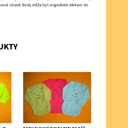
rubové straně. Body může být originálním dárkem do
UKTY
em a
Jednobarevné body s dlouhým
nej…
rukávem pro nejmenší ze 100% bavlny.
Dostupnost:
Skladem 2
Značka:
Arex, ČR