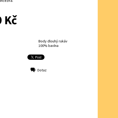
incezna.
 Kč
Body dlouhý rukáv
100% bavlna
Dotaz