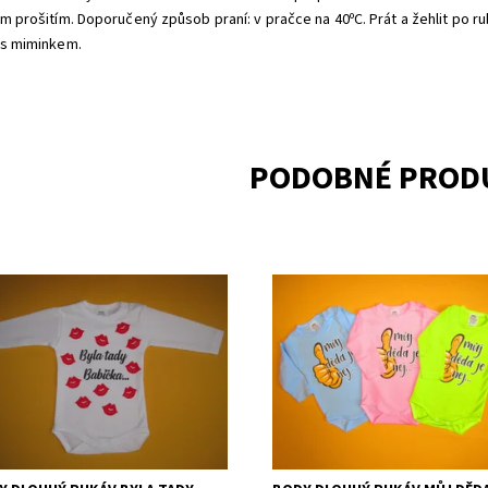
ým prošitím. Doporučený způsob praní: v pračce na 40ᵒC. Prát a žehlit po 
 s miminkem.
PODOBNÉ PROD
necké body s potiskem pusinek a
Roztomilé body s dlouhým rukáv
lým nápisem Byla tady Babička.
kvalitním potiskem Můj děda je 
upnost:
Skladem 3
Dostupnost:
Skladem 1
ka:
Arex, ČR
Značka:
Arex, ČR