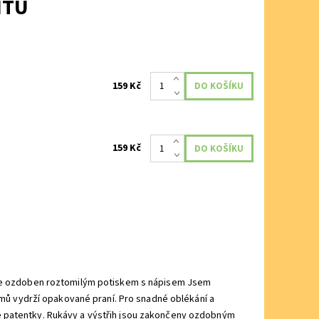
NTU
159 Kč
159 Kč
l je ozdoben roztomilým potiskem s nápisem Jsem
lémů vydrží opakované praní. Pro snadné oblékání a
é patentky. Rukávy a výstřih jsou zakončeny ozdobným