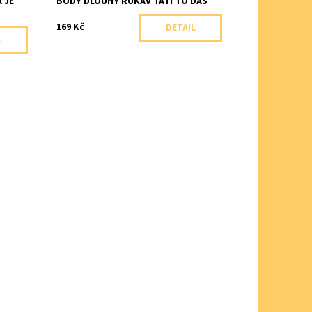
 JE
BODY DLOUHÝ RUKÁV TATI TO DÁŠ
169 Kč
DETAIL
L