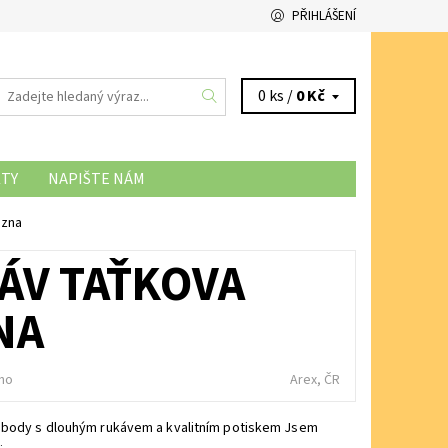
PŘIHLÁŠENÍ
0 ks /
0 Kč
TY
NAPIŠTE NÁM
NÍ SOUBORŮ COOKIES
ezna
ÁV TAŤKOVA
NA
no
Arex, ČR
 body s dlouhým rukávem a kvalitním potiskem Jsem