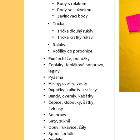
Body s rolákem
Body se sukýnkou
Zavinovací body
Trička
Trička dlouhý rukáv
Trička krátký rukáv
Roláky
Košilky do porodnice
Punčocháče, ponožky
Tepláky, teplákové soupravy,
legíny
Pyžama
Mikiny, svetry, vesty
Dupačky, kalhoty, kraťasy
Bundy, overaly, kabátky
Čepice, klobouky, šátky,
čelenky
Soupravy
Šaty, sukně
Obuv, rukavice, šály
Spodní prádlo