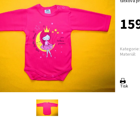
taťkova pr
159
Kategorie:
Materiál:
Tisk