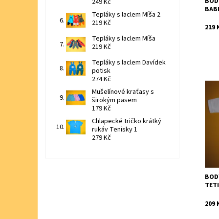
BOD
249 Kč
BAB
Tepláky s laclem Míša 2
219 Kč
219 
Tepláky s laclem Míša
219 Kč
Tepláky s laclem Davídek
potisk
274 Kč
Mušelínové kraťasy s
Rozt
širokým pasem
vtip
179 Kč
Dost
Chlapecké tričko krátký
Znač
rukáv Tenisky 1
279 Kč
BOD
TET
209 