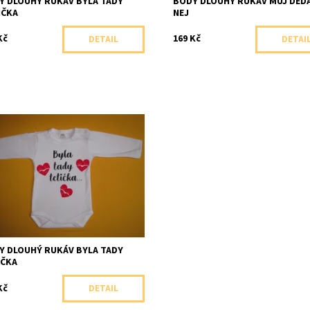
Y DLOUHÝ RUKÁV BYLA TADY
BODY DLOUHÝ RUKÁV MŮJ DĚDA
IČKA
NEJ
Kč
169 Kč
DETAIL
DETAI
omilé body s dlouhým rukávem a
ným nápisem: Byla tady tetička.
upnost:
Skladem 2
ka:
Arex, ČR
Y DLOUHÝ RUKÁV BYLA TADY
IČKA
Kč
DETAIL