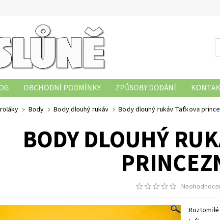
OG
OBCHODNÍ PODMÍNKY
ZPŮSOBY DODÁNÍ
KONTAK
OBNÍCH ÚDAJŮ
HODNOCENÍ OBCHODU
ZÁSADY POUŽÍVÁ
 roláky
Body
Body dlouhý rukáv
Body dlouhý rukáv Taťkova princ
BODY DLOUHÝ RUK
PRINCEZ
Neohodnoce
Roztomilé