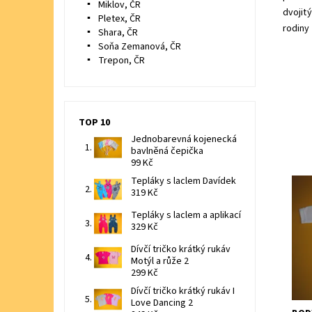
Miklov, ČR
dvojit
Pletex, ČR
rodiny
Shara, ČR
Soňa Zemanová, ČR
Trepon, ČR
TOP 10
Jednobarevná kojenecká
bavlněná čepička
99 Kč
Tepláky s laclem Davídek
319 Kč
Koje
vese
Tepláky s laclem a aplikací
329 Kč
Dost
Znač
Dívčí tričko krátký rukáv
Motýl a růže 2
299 Kč
Dívčí tričko krátký rukáv I
Love Dancing 2