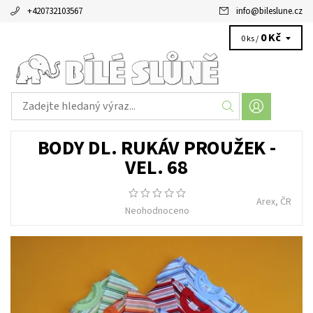
+420732103567
info
@
bileslune.cz
0 Kč
0 ks /
BODY DL. RUKÁV PROUŽEK -
VEL. 68
Arex, ČR
Neohodnoceno