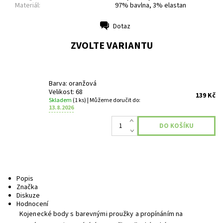
Materiál:
97% bavlna, 3% elastan
Dotaz
Tisk
ZVOLTE VARIANTU
Barva: oranžová
Velikost: 68
139 Kč
Skladem
(1 ks)
| Můžeme doručit do:
13.8.2026
Popis
Značka
Diskuze
Hodnocení
Kojenecké body s barevnými proužky a propínáním na