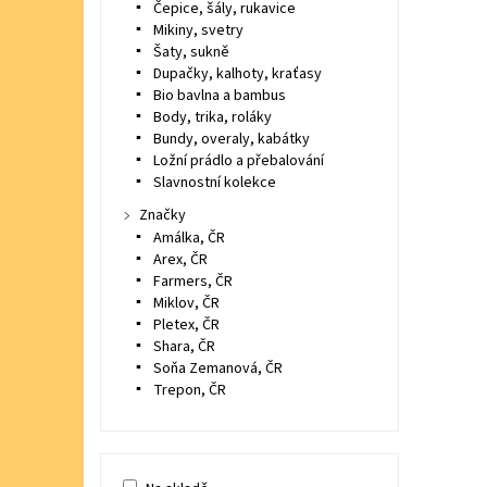
Čepice, šály, rukavice
Mikiny, svetry
Šaty, sukně
Dupačky, kalhoty, kraťasy
Bio bavlna a bambus
Body, trika, roláky
Bundy, overaly, kabátky
Ložní prádlo a přebalování
Slavnostní kolekce
Značky
Amálka, ČR
Arex, ČR
Farmers, ČR
Miklov, ČR
Pletex, ČR
Shara, ČR
Soňa Zemanová, ČR
Trepon, ČR