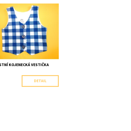
ní celopropínací kojenecká
pro výjimečné příležitosti.
ost:
Skladem 1 ks
Arex, ČR
STNÍ KOJENECKÁ VESTIČKA
A
DETAIL