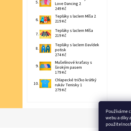
Love Dancing 2
249 Kč
Tepláky s laclem Míša 2
219 Kč
Tepláky s laclem Míša
219 Kč
Tepláky s laclem Davídek
potisk
274 Kč
Mušelínové kraťasy s
širokým pasem
179 Kč
Chlapecké tričko krátký
rukáv Tenisky 1
279 Kč
Používáme c
webu a díky 
použitelnos