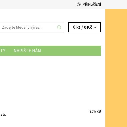
PŘIHLÁŠENÍ
0 ks /
0 Kč
TY
NAPIŠTE NÁM
NÍ SOUBORŮ COOKIES
179 Kč
sti.