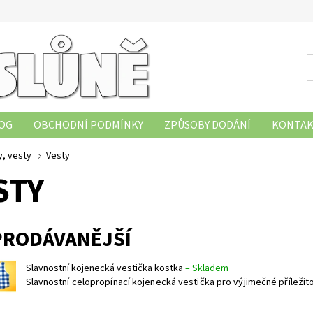
OG
OBCHODNÍ PODMÍNKY
ZPŮSOBY DODÁNÍ
KONTAK
OBNÍCH ÚDAJŮ
HODNOCENÍ OBCHODU
ZÁSADY POUŽÍVÁ
y, vesty
Vesty
STY
PRODÁVANĚJŠÍ
Slavnostní kojenecká vestička kostka
–
Skladem
Slavnostní celopropínací kojenecká vestička pro výjimečné příležito