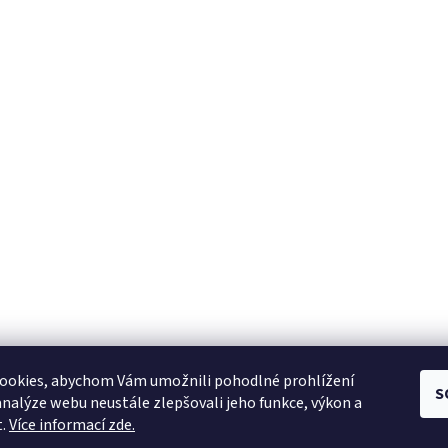
ookies, abychom Vám umožnili pohodlné prohlížení
S
Shoptet.cz
|
facebook Bílé Slůně
|
Instagram Bílé Slůně
analýze webu neustále zlepšovali jeho funkce, výkon a
t.
Více informací zde.