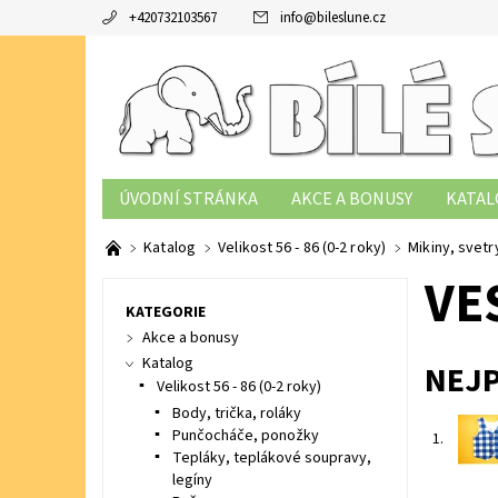
+420732103567
info
@
bileslune.cz
ÚVODNÍ STRÁNKA
AKCE A BONUSY
KATAL
TABULKY VELIKOSTÍ
PODMÍNKY OCHRANY OS
Katalog
Velikost 56 - 86 (0-2 roky)
Mikiny, svetr
VE
KATEGORIE
Akce a bonusy
Katalog
NEJ
Velikost 56 - 86 (0-2 roky)
Body, trička, roláky
Punčocháče, ponožky
1.
Tepláky, teplákové soupravy,
legíny