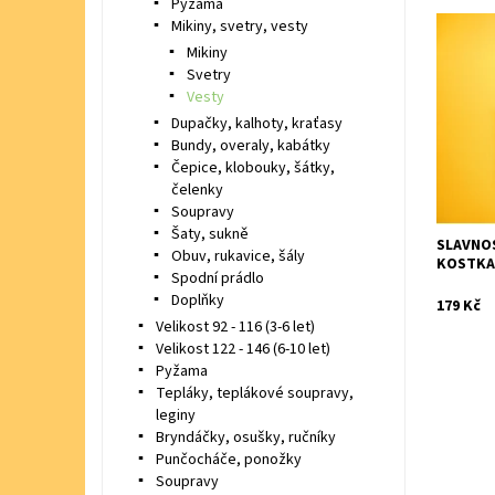
Pyžama
Mikiny, svetry, vesty
Slavnost
Mikiny
vestička 
Svetry
Vesty
Dostupn
Značka:
Dupačky, kalhoty, kraťasy
Bundy, overaly, kabátky
Čepice, klobouky, šátky,
čelenky
Soupravy
Šaty, sukně
SLAVNO
Obuv, rukavice, šály
KOSTK
Spodní prádlo
Doplňky
179 Kč
Velikost 92 - 116 (3-6 let)
Velikost 122 - 146 (6-10 let)
Pyžama
Tepláky, teplákové soupravy,
leginy
Bryndáčky, osušky, ručníky
Punčocháče, ponožky
Soupravy