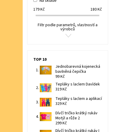
Na skladě
179
Kč
180
Kč
Filtr podle parametrů, vlastností a
výrobců
TOP 10
Jednobarevná kojenecká
bavlněná čepička
99 Kč
Tepláky s laclem Davídek
319 Kč
Tepláky s laclem a aplikací
329 Kč
Dívčí tričko krátký rukáv
Motýl a růže 2
299 Kč
Dívčí tričko krátký rukáv I