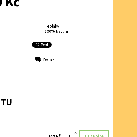
 Kč
Tepláky
100% bavlna
Dotaz
NTU
139 Kč