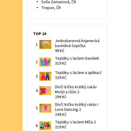
Soňa Zemanová, ČR
Trepon, ČR
TOP 10
Jednobarevná kojenecká
bavlněná čepička
99 Kč
Tepláky s laclem Davídek
319 Kč
Tepláky s laclem a aplikací
329 Kč
Dívčí tričko krátký rukáv
Motýl a růže 2
299 Kč
Dívčí tričko krátký rukáv I
Love Dancing 2
249 Kč
Tepláky s laclem Míša 2
219 Kč