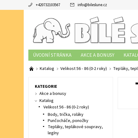
+420732103567
info
@
bileslune.cz
ÚVODNÍ STRÁNKA
AKCE A BONUSY
KATAL
TABULKY VELIKOSTÍ
PODMÍNKY OCHRANY OS
Katalog
Velikost 56 - 86 (0-2 roky)
Tepláky, tep
KATEGORIE
Akce a bonusy
Katalog
Velikost 56 - 86 (0-2 roky)
Body, trička, roláky
Punčocháče, ponožky
Tepláky, teplákové soupravy,
legíny