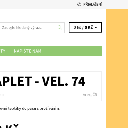
PŘIHLÁŠENÍ
0 ks /
0 Kč
TY
NAPIŠTE NÁM
NÍ SOUBORŮ COOKIES
LET - VEL. 74
no
Arex, ČR
vné tepláky do pasu s prošíváním.