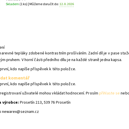
Skladem
(1 ks)
| Můžeme doručit do:
12.8.2026
ení
arevné tepláky zdobené kontrastním prošíváním. Zadní díl je v pase staže
ým pruhem. V horní části předního dílu je na každé straně jedna kapsa.
první, kdo napíše příspěvek k této položce.
idat komentář
první, kdo napíše příspěvek k této položce.
registrovaní uživatelé mohou vkládat hodnocení. Prosím
přihlaste se
neb
a výrobce:
Prosetín 213, 539 76 Prosetín
:
newarex@seznam.cz