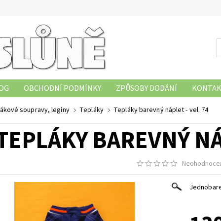
OG
OBCHODNÍ PODMÍNKY
ZPŮSOBY DODÁNÍ
KONTAK
OBNÍCH ÚDAJŮ
HODNOCENÍ OBCHODU
ZÁSADY POUŽÍVÁ
lákové soupravy, legíny
Tepláky
Tepláky barevný náplet - vel. 74
TEPLÁKY BAREVNÝ NÁP
Neohodnoce
Jednobare