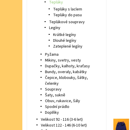
Tepláky
Tepláky s laclem
Tepláky do pasu
Teplákové soupravy
Legíny
Krátké legíny
Dlouhé legíny
Zateplené legíny
Pyžama
Mikiny, svetry, vesty
Dupačky, kalhoty, kraťasy
Bundy, overaly, kabátky
Čepice, klobouky, šátky,
čelenky
Soupravy
Šaty, sukně
Obuv, rukavice, šály
Spodní prádlo
Doplňky
Velikost 92 - 116 (3-6 let)
Velikost 122 - 146 (6-10 let)