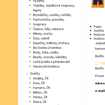
Pyžama
Tepláky, teplákové soupravy,
leginy
Bryndáčky, osušky, ručníky
Punčocháče, ponožky
Soupravy
Popis
Čepice, šály, rukavice
Značka
Mikiny, svetry
Diskuze
Šaty, sukně
Hodnoc
Dupačky, kalhoty, kraťasy
Jednob
Bio bavlna a bambus
barevn
Body, trika, roláky
Buďte 
Bundy, overaly, kabátky
Ložní prádlo a přebalování
Př
Slavnostní kolekce
Buďte 
Značky
Pouze 
Amálka, ČR
Arex, ČR
Adres
Farmers, ČR
e-mail
Miklov, ČR
Pletex, ČR
Shara, ČR