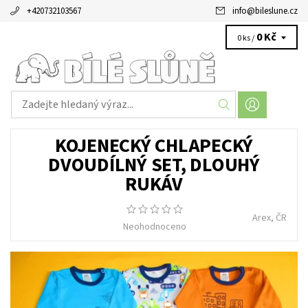
+420732103567
info
@
bileslune.cz
0 Kč
0 ks /
KOJENECKÝ CHLAPECKÝ
DVOUDÍLNÝ SET, DLOUHÝ
RUKÁV
Arex, ČR
Neohodnoceno