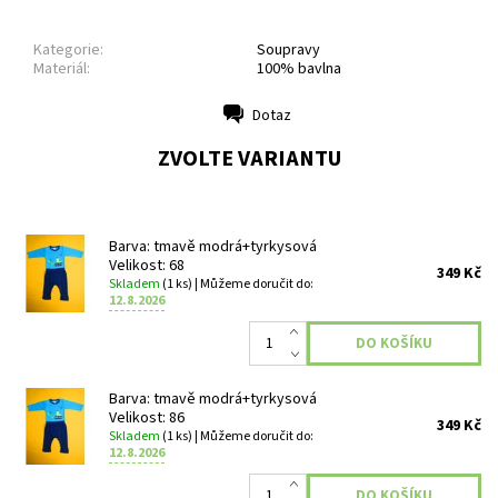
Kategorie:
Soupravy
Materiál:
100% bavlna
Dotaz
Tisk
ZVOLTE VARIANTU
Barva: tmavě modrá+tyrkysová
Velikost: 68
349 Kč
Skladem
(1 ks)
| Můžeme doručit do:
12.8.2026
Barva: tmavě modrá+tyrkysová
Velikost: 86
349 Kč
Skladem
(1 ks)
| Můžeme doručit do:
12.8.2026