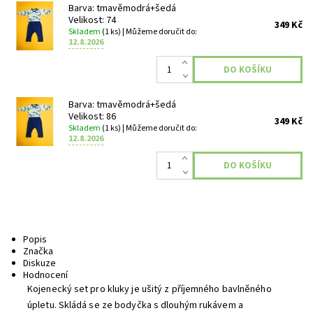
Barva: tmavěmodrá+šedá
Velikost: 74
349 Kč
Skladem
(1 ks)
| Můžeme doručit do:
12.8.2026
Barva: tmavěmodrá+šedá
Velikost: 86
349 Kč
Skladem
(1 ks)
| Můžeme doručit do:
12.8.2026
Popis
Značka
Diskuze
Hodnocení
Kojenecký set pro kluky je ušitý z příjemného bavlněného
úpletu. Skládá se ze bodyčka s dlouhým rukávem a