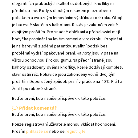
elegantních praktických kalhot ozdobených knoflíky na
přední straně. Body s dlouhým rukávem je ozdobeno
potiskem a výrazným lemováním výstřihu a rozkroku. Obojí
je barevně sladěno s kalhotami. Rukáv je zakončen volně
dvojitým prošitím. Pro snadné oblékání a přebalování mají
bodyčka propínání na levém rameni a v rozkroku. Propínání
je na barevně sladěné patentky. Kvalitní potisk bez
problémů vydrží opakované praní. Kalhoty jsou v pase na
všitou pohodlnou širokou gumu. Na přední straně jsou
kalhoty ozdobeny dvěma knoflíky, které dodávají kompletu
slavnostní ráz. Nohavice jsou zakončeny volně dvojitým
prošitím. Doporučený způsob praní v pračce na 40ᵒC. Prát a
žehlit po rubové straně.
Buďte první, kdo napíše příspěvek k této položce.
Přidat komentář
Buďte první, kdo napíše příspěvek k této položce.
Pouze registrovaní uživatelé mohou vkládat hodnocení.
Prosím
přihlaste se
nebo se
registrujte
.