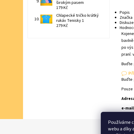
širokým pasem
179 Kč
Popis
Chlapecké tričko krátký
Značka
rukáv Tenisky 1
Diskuze
279 Kč
Hodnoc
Kojene
bavlně
po výs
praní: 
Buďte 
Př
Buďte 
Pouze 
Adres
e-mail
Používáme c
webu a díky 