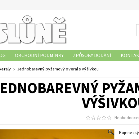
OG
OBCHODNÍ PODMÍNKY
ZPŮSOBY DODÁNÍ
KONTAK
OBNÍCH ÚDAJŮ
HODNOCENÍ OBCHODU
ZÁSADY POUŽÍVÁ
veraly
Jednobarevný pyžamový overal s výšivkou
JEDNOBAREVNÝ PYŽA
VÝŠIVK
Neohodnoce
Kojenecký