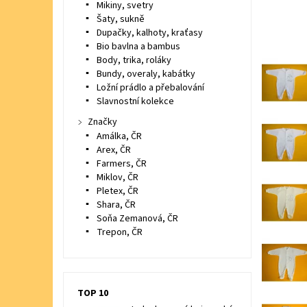
Mikiny, svetry
Šaty, sukně
Dupačky, kalhoty, kraťasy
Bio bavlna a bambus
Body, trika, roláky
Bundy, overaly, kabátky
Ložní prádlo a přebalování
Slavnostní kolekce
Značky
Amálka, ČR
Arex, ČR
Farmers, ČR
Miklov, ČR
Pletex, ČR
Shara, ČR
Soňa Zemanová, ČR
Trepon, ČR
TOP 10