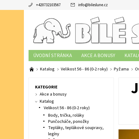
+420732103567
info
@
bileslune.cz
ÚVODNÍ STRÁNKA
AKCE A BONUSY
KATAL
TABULKY VELIKOSTÍ
PODMÍNKY OCHRANY OS
Katalog
Velikost 56 - 86 (0-2 roky)
Pyžama
O
KATEGORIE
Akce a bonusy
Katalog
Velikost 56 - 86 (0-2 roky)
Body, trička, roláky
Punčocháče, ponožky
Tepláky, teplákové soupravy,
legíny