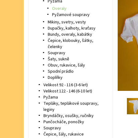
Pyžama
Overaly
Pyžamové soupravy
Mikiny, svetry, vesty
Dupačky, kalhoty, kraťasy
Bundy, overaly, kabátky
Čepice, klobouky, šátky,
čelenky
Soupravy
Šaty, sukně
Obuv, rukavice, šály
Spodní prádlo
Doplňky
Velikost 92 - 116 (3-6 let)
Velikost 122 - 146 (6-10 let)
Pyžama
Tepláky, teplákové soupravy,
leginy
Bryndáčky, osušky, ručníky
Punčocháče, ponožky
Soupravy
Čepice, šály, rukavice