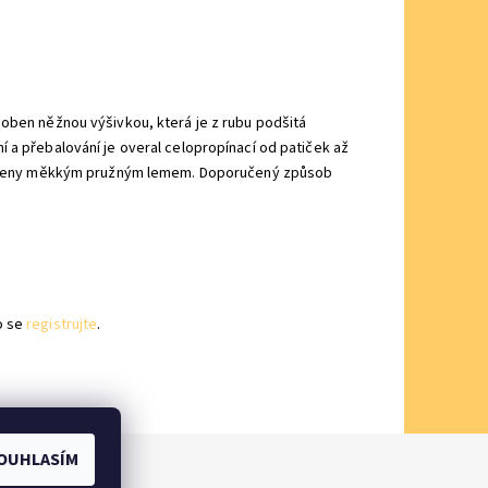
doben něžnou výšivkou, která je z rubu podšitá
 a přebalování je overal celopropínací od patiček až
ukončeny měkkým pružným lemem. Doporučený způsob
o se
registrujte
.
OUHLASÍM