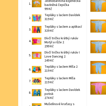
Jednobarevná kojenecká
bavlněná čepička
99 Kč
Tepláky s laclem Davídek
319 Kč
Tepláky s laclem a aplikací
329 Kč
Dívčí tričko krátký rukáv
Motýl a růže 2
299 Kč
Dívčí tričko krátký rukáv I
Love Dancing 2
249 Kč
Tepláky s laclem Míša 2
219 Kč
Tepláky s laclem Míša
219 Kč
Tepláky s laclem Davídek
potisk
274 Kč
Mušelínové kraťasy s