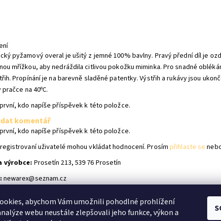
ení
cký pyžamový overal je ušitý z jemné 100% bavlny. Pravý přední díl je oz
nou mřížkou, aby nedráždila citlivou pokožku miminka. Pro snadné oblékání
třih. Propínání je na barevně sladěné patentky. Výstřih a rukávy jsou 
v pračce na 40ᵒC.
první, kdo napíše příspěvek k této položce.
idat komentář
první, kdo napíše příspěvek k této položce.
registrovaní uživatelé mohou vkládat hodnocení. Prosím
přihlaste se
neb
a výrobce:
Prosetín 213, 539 76 Prosetín
:
newarex@seznam.cz
ookies, abychom Vám umožnili pohodlné prohlížení
S
Shoptet.cz
|
facebook Bílé Slůně
|
Instagram Bílé Slůně
analýze webu neustále zlepšovali jeho funkce, výkon a