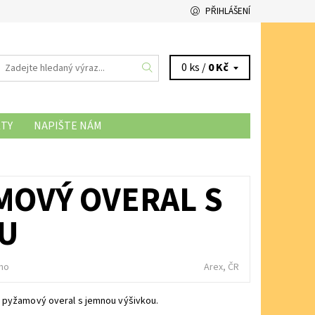
PŘIHLÁŠENÍ
0 ks /
0 Kč
TY
NAPIŠTE NÁM
NÍ SOUBORŮ COOKIES
MOVÝ OVERAL S
OU
no
Arex, ČR
 pyžamový overal s jemnou výšivkou.