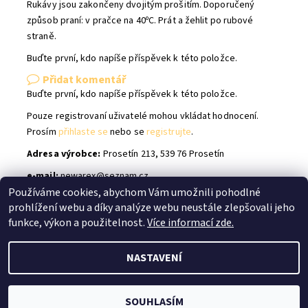
Rukávy jsou zakončeny dvojitým prošitím. Doporučený
způsob praní: v pračce na 40ᵒC. Prát a žehlit po rubové
straně.
Buďte první, kdo napíše příspěvek k této položce.
Přidat komentář
Buďte první, kdo napíše příspěvek k této položce.
Pouze registrovaní uživatelé mohou vkládat hodnocení.
Prosím
přihlaste se
nebo se
registrujte
.
Adresa výrobce:
Prosetín 213, 539 76 Prosetín
e-mail:
newarex@seznam.cz
Používáme cookies, abychom Vám umožnili pohodlné
prohlížení webu a díky analýze webu neustále zlepšovali jeho
Shoptet.cz
|
facebook Bílé Slůně
|
Instagram Bílé Slůně
funkce, výkon a použitelnost.
Více informací zde.
NASTAVENÍ
2026 © Bílé Slůně, všechna práva vyhrazena
Vytvořil Shoptet
SOUHLASÍM