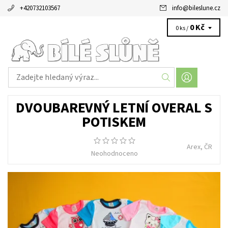
+420732103567
info
@
bileslune.cz
0 Kč
0 ks /
DVOUBAREVNÝ LETNÍ OVERAL S
POTISKEM
Arex, ČR
Neohodnoceno