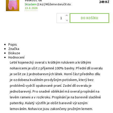
Velikost: 68
249 Kč
Skladem
(1 ks)
| Můžeme doručit do:
13.8.2026
Popis
Značka
Diskuze
Hodnocení
Letní kojenecký overal s krátkým rukávem a krátkými
nohavicemi je ušit z příjemné 100% bavlny. Přední díl overalu
je sešit ze 2 jednobarevných látek. Horní část předního dílu
je ozdobena kvalitním prodyšným potiskem, který bez
problémů vydrží opakované praní. Zadní díl overalu je
jednobarevný. Pro snadné oblékání má overal propínání na
levém rameni a v rozkroku. Propínání je na barevně sladěné
patentky. Kulatý výstřih je obšit barevně výrazným
lemováním. Nohavice jsou zakončeny pružným lemem.