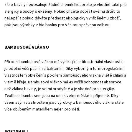
z bio bavlny neobsahuje žádné chemikálie, proto je vhodné také pro
alergiky a osoby s ekzémy. Pokud chcete dopřát svému dítěti to
nejlepší a pokud dáváte přednost ekologicky vyráběnému zboží,
pak jsou výrobky z bio bavlny pro Vás tou správnou volbou.
BAMBUSOVÉ VLÁKNO
Přírodní bambusové vlákno má vynikající antibakteriální vlastnosti -
je odolné vůči plísním a bakteriím. Díky výborným termoregulačním
vlastnostem oblečení s podílem bambusového vlákna v létě chladí a
v zimě hřeje. Bambusové vlákno má 4x vyšší schopnost absorpce
než vlákna bavlny, je velmi prodyšné a je vhodné pro alergiky.
Textílie s bambusem jsou na omak velmi měkké a příjemné. Díky
všem svým vlastnostem jsou výrobky z bambusového vlákna stále
více oblíbeným materiálem nejen pro děti.
SOFTSHELL