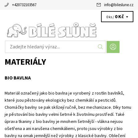
+420732103567
info
@
bileslune.cz
0 Kč
0 ks /
MATERIÁLY
BIO BAVLNA
Materiál označený jako bio bavlna je vyrobený z rostlin bavlníků,
které jsou pěstovány ekologicky bez chemikálií a pesticidů.
Chomáčky bavlny se pak sklízejí ručně, bez mechanizace. Díky tomu
je pěstování bio bavlny velmi šetrné k životnímu prostředí. Také
úprava tkaniny z bio bavlny je mnohem šetrnější - vlákna nejsou
ošetřena a ani narušena chemikáliemi, proto jsou výrobky z bio
bavlny na omak jemnější než výrobky z klasické bavlny. Oblečení