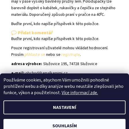
mají v pase vysoký bavlněný pružný lem. Polodupačky lze
barevně doplnit o kabátek, rukavičky a čepičku ze stejného
materiálu. Doporučený způsob praní v pračce na 40⁰C.
Buďte první, kdo napíše příspěvek k této položce.
Přidat komentář
Buďte první, kdo napíše příspěvek k této položce.
Pouze registrovaní uživatelé mohou vkládat hodnocení.
Prosím
přihlaste se
nebo se
registrujte
.
adresa výrobce:
Služovice 195, 74728 Služovice
e-mail:
obchod@amalkamimi.cz
Používáme cookies, abychom Vám umožnili pohodlné
prohlížení webu a díky analýze webu neustále zlepšovali jeho
Shoptet.cz
|
facebook Bílé Slůně
|
Instagram Bílé Slůně
funkce, výkon a použitelnost.
Více informací zde.
NASTAVENÍ
2026 © Bílé Slůně, všechna práva vyhrazena
Vytvořil Shoptet
SOUHLASÍM