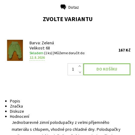
Dotaz
Tisk
ZVOLTE VARIANTU
Barva: Zelená
Velikost: 68
167 Kč
Skladem
(1 ks)
| Můžeme doručit do:
12.8.2026
Popis
Značka
Diskuze
Hodnocení
Jednobarevné zimní polodupačky z velmi příjemného
materiálu s chlupem, vhodné pro chladné dny. Polodupačky