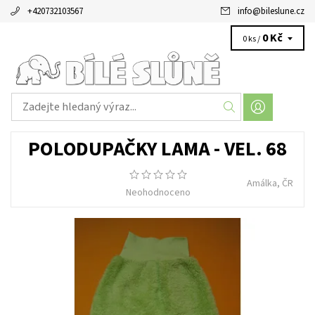
+420732103567
info
@
bileslune.cz
0 Kč
0 ks /
POLODUPAČKY LAMA - VEL. 68
Amálka, ČR
Neohodnoceno