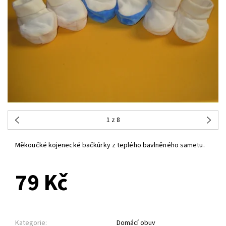
1
z 8
Měkoučké kojenecké bačkůrky z teplého bavlněného sametu.
79 Kč
Kategorie:
Domácí obuv