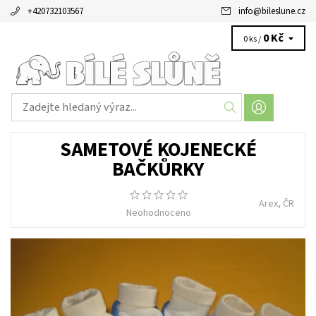
+420732103567
info
@
bileslune.cz
0 Kč
0 ks /
SAMETOVÉ KOJENECKÉ
BAČKŮRKY
Arex, ČR
Neohodnoceno