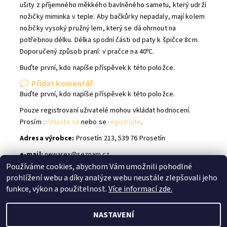
ušity z příjemného měkkého bavlněného sametu, který udrží
nožičky miminka v teple. Aby bačkůrky nepadaly, mají kolem
nožičky vysoký pružný lem, který se dá ohrnout na
potřebnou délku. Délka spodní části od paty k špičce 8cm.
Doporučený způsob praní: v pračce na 40ᵒC.
Buďte první, kdo napíše příspěvek k této položce.
Přidat komentář
Buďte první, kdo napíše příspěvek k této položce.
Pouze registrovaní uživatelé mohou vkládat hodnocení.
Prosím
přihlaste se
nebo se
registrujte
.
Adresa výrobce:
Prosetín 213, 539 76 Prosetín
e-mail:
newarex@seznam.cz
Používáme cookies, abychom Vám umožnili pohodlné
prohlížení webu a díky analýze webu neustále zlepšovali jeho
Shoptet.cz
|
facebook Bílé Slůně
|
Instagram Bílé Slůně
funkce, výkon a použitelnost.
Více informací zde.
NASTAVENÍ