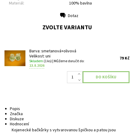
Materiál:
100% bavlna
Dotaz
Tisk
ZVOLTE VARIANTU
Barva: smetanová+olivová
Velikost: uni
79 Kč
Skladem
(1 ks)
| Můžeme doručit do:
13.8.2026
Popis
Značka
Diskuze
Hodnocení
Kojenecké bačkůrky s vytvarovanou špičkou a patou jsou