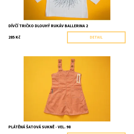
DÍVČÍ TRIČKO DLOUHÝ RUKÁV BALLERINA 2
285 Kč
DETAIL
Plátěná šatová sukně s jemným kárem
Dostupnost:
Skladem 1 ks
Značka:
Shara, ČR
PLÁTĚNÁ ŠATOVÁ SUKNĚ - VEL. 98