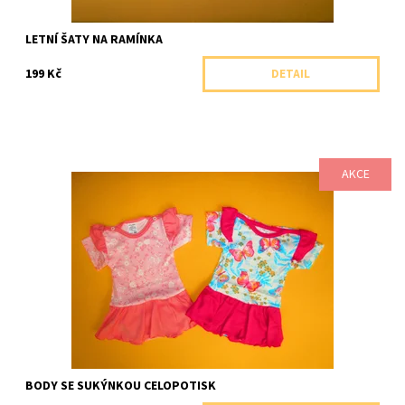
LETNÍ ŠATY NA RAMÍNKA
199 Kč
DETAIL
AKCE
Dívčí kojenecké body s efektní sukýnkou zdobené volánky a
celopotiskem.
Dostupnost:
Skladem 1 ks
Značka:
Arex, ČR
BODY SE SUKÝNKOU CELOPOTISK