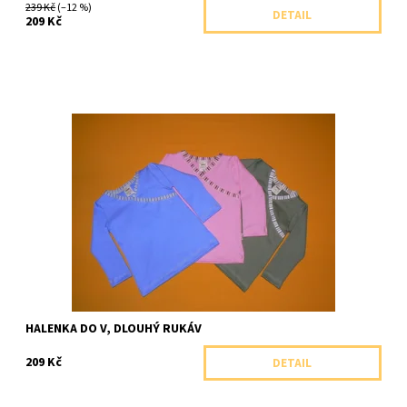
239 Kč
(–12 %)
DETAIL
209 Kč
Barevné tričko s dlouhými rukávy a ozdobným výstřihem
Dostupnost:
Skladem 2 ks
Značka:
Farmers, ČR
HALENKA DO V, DLOUHÝ RUKÁV
209 Kč
DETAIL