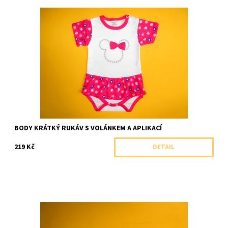
Dívčí kojenecké body s krátkým rukávem zdobené volánkem a
aplikací.
Dostupnost:
Skladem 2 ks
Značka:
Arex, ČR
BODY KRÁTKÝ RUKÁV S VOLÁNKEM A APLIKACÍ
219 Kč
DETAIL
Pohodlná dívčí sukýnka s širokým pasem se svěžím květinovým