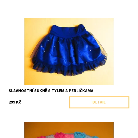
Nádherná slavnostní sukně zdobená tylem a perličkami.
Dostupnost:
Skladem 1 ks
Značka:
Arex, ČR
SLAVNOSTNÍ SUKNĚ S TYLEM A PERLIČKAMA
299 Kč
DETAIL
Teploučká kojenecká mikinka - svetr se stojáčkem a výšivkou.