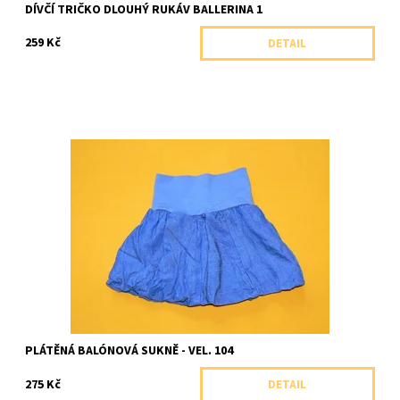
DÍVČÍ TRIČKO DLOUHÝ RUKÁV BALLERINA 1
259 Kč
DETAIL
Plátěná balónová sukně s nápletem
Dostupnost:
Skladem 1 ks
Značka:
Shara, ČR
PLÁTĚNÁ BALÓNOVÁ SUKNĚ - VEL. 104
275 Kč
DETAIL