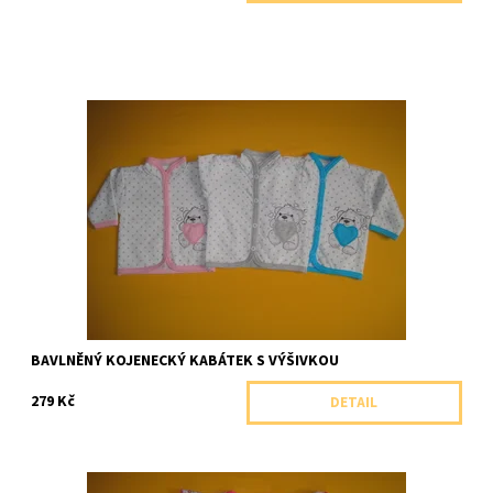
Velmi příjemný kojenecký kabátek se stojáčkem ze 100% bavlny.
Dostupnost:
Skladem 1 ks
Značka:
Arex, ČR
BAVLNĚNÝ KOJENECKÝ KABÁTEK S VÝŠIVKOU
279 Kč
DETAIL