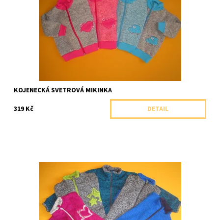
Dostupnost:
Skladem 1 ks
Značka:
Arex, ČR
KOJENECKÁ SVETROVÁ MIKINKA
319 Kč
DETAIL
Celopropínací teplá svetrová mikina se stojáčkem a výšivkou.
Dostupnost:
Skladem 1 ks
Značka:
Arex, ČR