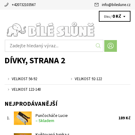
+420732103567
info
@
bileslune.cz
0 Kč
0 ks /
DÍVKY
, STRANA 2
VELIKOST 56-92
VELIKOST 92-122
VELIKOST 122-140
NEJPRODÁVANĚJŠÍ
Punčocháče Lucie
1.
189 Kč
–
Skladem
Květovaná tunika s