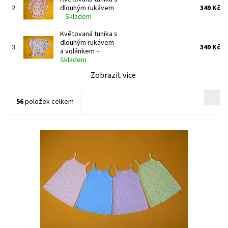
2.
dlouhým rukávem
349 Kč
–
Skladem
Květovaná tunika s
dlouhým rukávem
3.
349 Kč
a volánkem
–
Skladem
Zobrazit více
56
položek celkem
Plážové šaty jednoduchého střihu na ramínka
Dostupnost:
Skladem 2 ks
Značka:
Arex, ČR