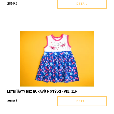
285 Kč
DETAIL
Letní šaty bez rukávů se zvýšeným pasem s potiskem motýlků.
Dostupnost:
Skladem 1 ks
Značka:
Arex, ČR
LETNÍ ŠATY BEZ RUKÁVŮ MOTÝLCI - VEL. 110
299 Kč
DETAIL