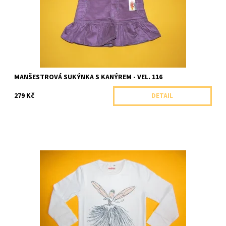
MANŠESTROVÁ SUKÝNKA S KANÝREM - VEL. 116
279 Kč
DETAIL
Krásné dívčí tričko s dlouhým rukávem s elegantním potiskem s
třpytivými brokátovými ozdobami.
Dostupnost:
Skladem 1 ks
Značka:
Soňa Zemanová, ČR