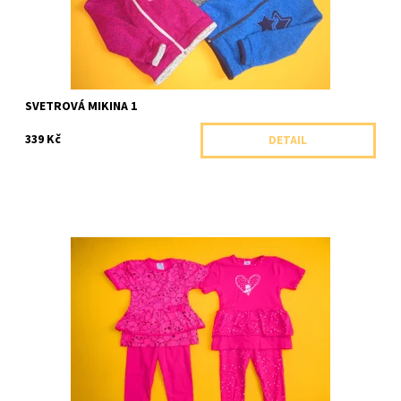
SVETROVÁ MIKINA 1
339 Kč
DETAIL
Romantická tunika pro nejmenší s krátkým rukávem zdobená
volánkem a doplněná legíny.
Dostupnost:
Skladem 1 ks
Značka:
Arex, ČR