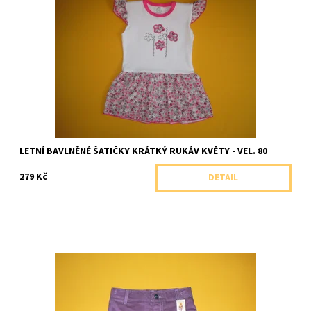
Letní šatičky s volánkovými rukávy zdobené motivem kytiček.
Dostupnost:
Skladem 1 ks
Značka:
Arex, ČR
LETNÍ BAVLNĚNÉ ŠATIČKY KRÁTKÝ RUKÁV KVĚTY - VEL. 80
279 Kč
DETAIL
Manšestrová sukně zdobená kanýrkem
Dostupnost:
Skladem 1 ks
Značka:
Shara, ČR