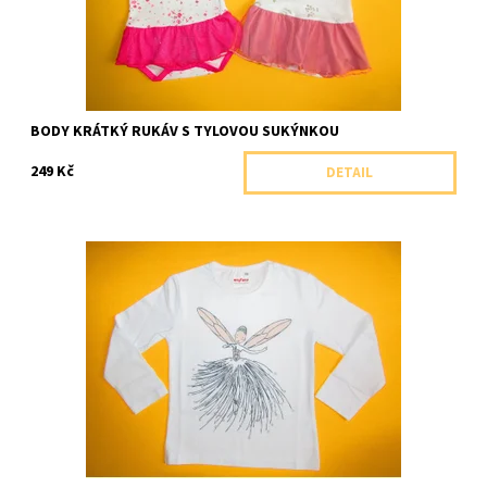
BODY KRÁTKÝ RUKÁV S TYLOVOU SUKÝNKOU
249 Kč
DETAIL
Krásné dívčí tričko s dlouhým rukávem s elegantním potiskem s
třpytivými brokátovými ozdobami.
Dostupnost:
Skladem 1 ks
Značka:
Soňa Zemanová, ČR