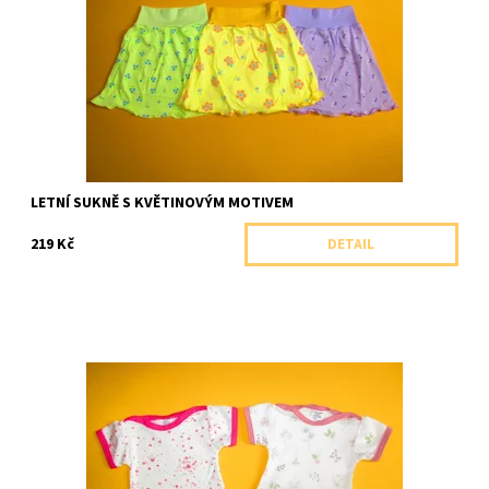
motivem.
Dostupnost:
Skladem 1 ks
Značka:
Arex, ČR
LETNÍ SUKNĚ S KVĚTINOVÝM MOTIVEM
219 Kč
DETAIL
Krásné letní body s nařasenou tylovou sukýnkou.
Dostupnost:
Skladem 1 ks
Značka:
Arex, ČR