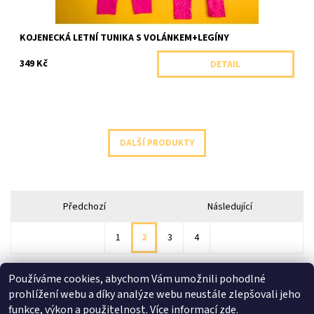
KOJENECKÁ LETNÍ TUNIKA S VOLÁNKEM+LEGÍNY
349 Kč
DETAIL
DALŠÍ PRODUKTY
Předchozí
Následující
1
2
3
4
Používáme cookies, abychom Vám umožnili pohodlné
prohlížení webu a díky analýze webu neustále zlepšovali jeho
Shoptet.cz
|
facebook Bílé Slůně
|
Instagram Bílé Slůně
funkce, výkon a použitelnost.
Více informací zde.