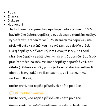
Popis
Značka
Diskuze
Hodnocení
Jednobarevná kojenecká čepička je ušita z jemného 100%
bavlněného úpletu. Čepička je ozdobená roztomilými oušky,
vytvořenými stažením rohů. Po stranách má čepička všité
překrytí oušek se šňůrkou na zavázání, aby dobře držela.
Okraj čepičky tvoří ohrnutý lem z dvojité látky. Na zadní
straně je čepička sešitá plochým švem. Doporučený způsob
praní v pračce na 40ᵒC. Velikost čepičky odpovídá velikosti
dítěte (některé čepičky jsou výrobcem číslovány velikostí
obvodu hlavy, takže velikost 56 = 38, velikost 62 = 40,
velikost 68 = 42)
Buďte první, kdo napíše příspěvek k této položce.
Přidat komentář
Buďte první, kdo napíše příspěvek k této položce.
Pouze registrovaní uživatelé mohou vkládat hodnocení.