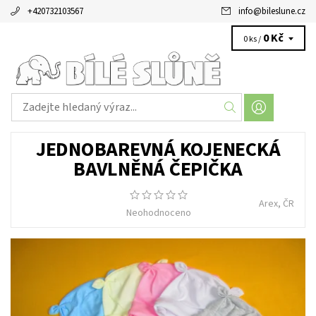
+420732103567
info
@
bileslune.cz
0 Kč
0 ks /
JEDNOBAREVNÁ KOJENECKÁ
BAVLNĚNÁ ČEPIČKA
Arex, ČR
Neohodnoceno