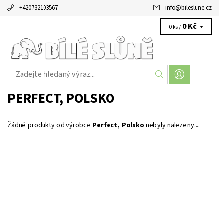
+420732103567
info
@
bileslune.cz
0 Kč
0 ks /
PERFECT, POLSKO
Žádné produkty od výrobce
Perfect, Polsko
nebyly nalezeny....