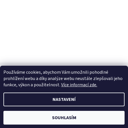
Shoptet.cz
|
facebook Bílé Slůně
|
Instagram Bílé Slůně
Používáme cookies, abychom Vám umožnili pohodlné
prohlížení webu a díky analýze webu neustále zlepšovali jeho
funkce, výkon a použitelnost.
Více informací zde.
2026 © Bílé Slůně, všechna práva vyhrazena
NASTAVENÍ
Vytvořil Shoptet
SOUHLASÍM